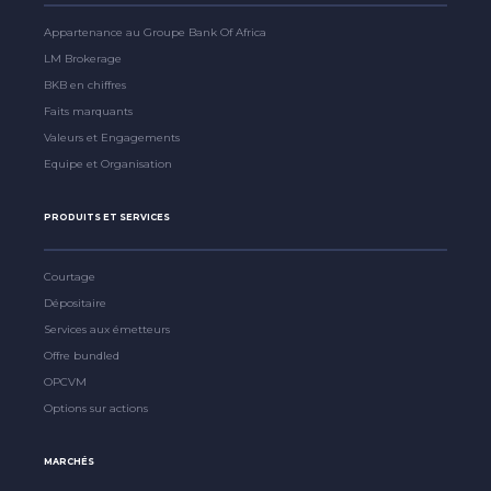
Appartenance au Groupe Bank Of Africa
LM Brokerage
BKB en chiffres
Faits marquants
Valeurs et Engagements
Equipe et Organisation
PRODUITS ET SERVICES
Courtage
Dépositaire
Services aux émetteurs
Offre bundled
OPCVM
Options sur actions
MARCHÉS