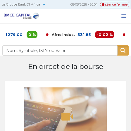
Le Groupe Bank Of Africa
08/08/2026 - 20:04
séance fermée
BMCE
Me
Recherc
Capital
Bourse
1 279,00
0 %
331,85
-0,02 %
Afric Indus.
Afr
En direct de la bourse