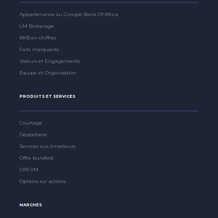
Appartenance au Groupe Bank Of Africa
LM Brokerage
BKB en chiffres
Faits marquants
Valeurs et Engagements
Equipe et Organisation
PRODUITS ET SERVICES
Courtage
Dépositaire
Services aux émetteurs
Offre bundled
OPCVM
Options sur actions
MARCHÉS