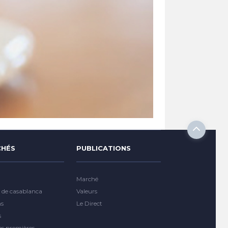
HÉS
PUBLICATIONS
Marché
 de casablanca
Valeurs
ns
Le Direct
s
es premières