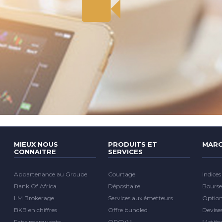
MIEUX NOUS
PRODUITS ET
MARC
CONNAITRE
SERVICES
Appartenance au Groupe
Courtage
Indices
Bank Of Africa
Dépositaire
Bourse
LM Brokerage
Services aux émetteurs
Optio
BKB en chiffres
Offre bundled
Devise
Faits marquants
OPCVM
Matièr