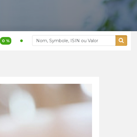
1 200,00
3,9 %
400,00
5,26
Akdital
Alliances