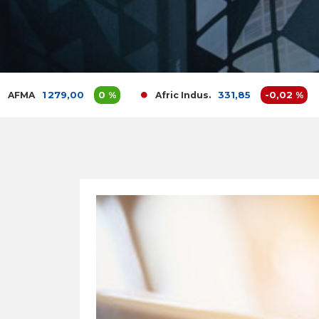
1 279,00
0 %
331,85
-0,02 %
Afric Indus.
Af