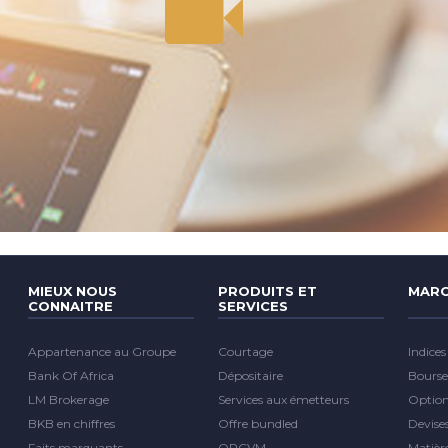
MIEUX NOUS
PRODUITS ET
MARC
CONNAITRE
SERVICES
Appartenance au Groupe
Courtage
Indices
Bank Of Africa
Dépositaire
Bourse
LM Brokerage
Services aux émetteurs
Optio
BKB en chiffres
Offre bundled
Devise
Faits marquants
OPCVM
Matièr