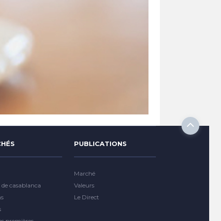
HÉS
PUBLICATIONS
Marché
 de casablanca
Valeurs
ns
Le Direct
s
es premières