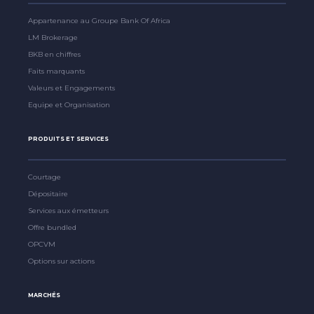
Appartenance au Groupe Bank Of Africa
LM Brokerage
BKB en chiffres
Faits marquants
Valeurs et Engagements
Equipe et Organisation
PRODUITS ET SERVICES
Courtage
Dépositaire
Services aux émetteurs
Offre bundled
OPCVM
Options sur actions
MARCHÉS