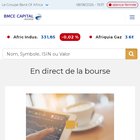
Le Groupe Bank Of Africa
08/08/2026 - 19:37
séance fermée
BMCE
Me
Recherc
Capital
Bourse
331,85
-0,02 %
3 680,0
Afric Indus.
Afriquia Gaz
En direct de la bourse