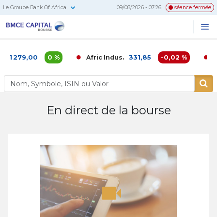
Le Groupe Bank Of Africa
09/08/2026 - 07:26
séance fermée
BMCE
Me
Recherc
Capital
Bourse
1 279,00
0 %
331,85
-0,02 %
Afric Indus.
Af
En direct de la bourse