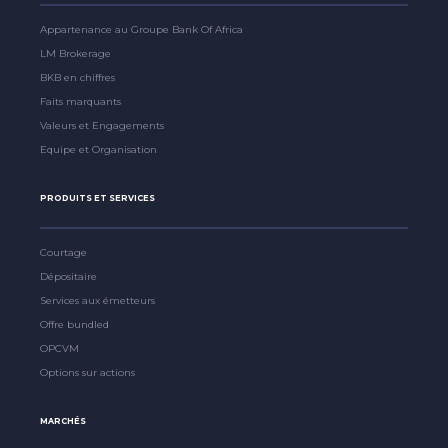
Appartenance au Groupe Bank Of Africa
LM Brokerage
BKB en chiffres
Faits marquants
Valeurs et Engagements
Equipe et Organisation
PRODUITS ET SERVICES
Courtage
Dépositaire
Services aux émetteurs
Offre bundled
OPCVM
Options sur actions
MARCHÉS