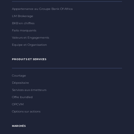
Appartenance au Groupe Bank Of Africa
LM Brokerage
BKB en chiffres
Faits marquants
Valeurs et Engagements
Equipe et Organisation
PRODUITS ET SERVICES
Courtage
Dépositaire
Services aux émetteurs
Offre bundled
OPCVM
Options sur actions
MARCHÉS