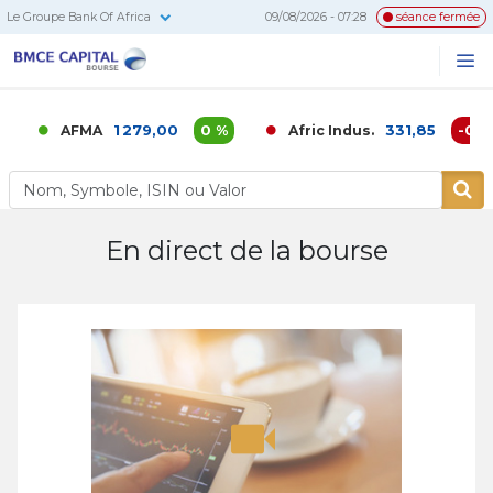
Le Groupe Bank Of Africa
09/08/2026 - 07:28
séance fermée
BMCE
Me
Recherc
Capital
Bourse
1 279,00
0 %
331,85
-0,02
AFMA
Afric Indus.
En direct de la bourse