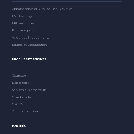
Appartenance au Groupe Bank Of Africa
LM Brokerage
BKB en chiffres
Faits marquants
Valeurs et Engagements
Equipe et Organisation
PRODUITS ET SERVICES
Courtage
Dépositaire
Services aux émetteurs
Offre bundled
OPCVM
Options sur actions
MARCHÉS