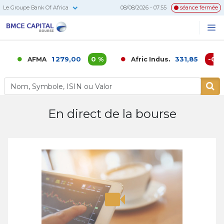
Le Groupe Bank Of Africa
08/08/2026 - 07:55
séance fermée
BMCE
Me
Recherc
Capital
Bourse
1 279,00
0 %
331,85
-0,02
AFMA
Afric Indus.
En direct de la bourse