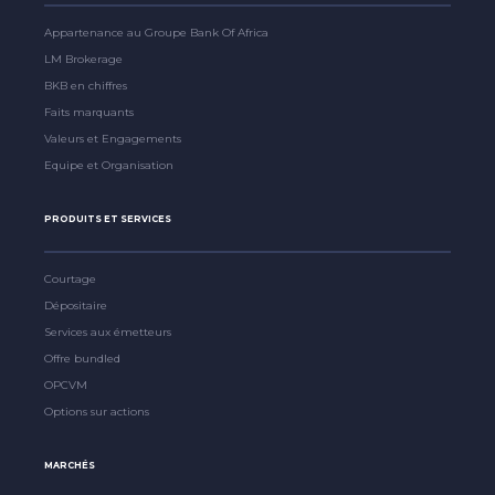
Appartenance au Groupe Bank Of Africa
LM Brokerage
BKB en chiffres
Faits marquants
Valeurs et Engagements
Equipe et Organisation
PRODUITS ET SERVICES
Courtage
Dépositaire
Services aux émetteurs
Offre bundled
OPCVM
Options sur actions
MARCHÉS