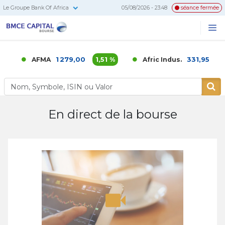
Le Groupe Bank Of Africa
05/08/2026 - 23:48
séance fermée
BMCE
Me
Recherc
Capital
Bourse
1 279,00
1,51 %
331,95
0,
AFMA
Afric Indus.
En direct de la bourse