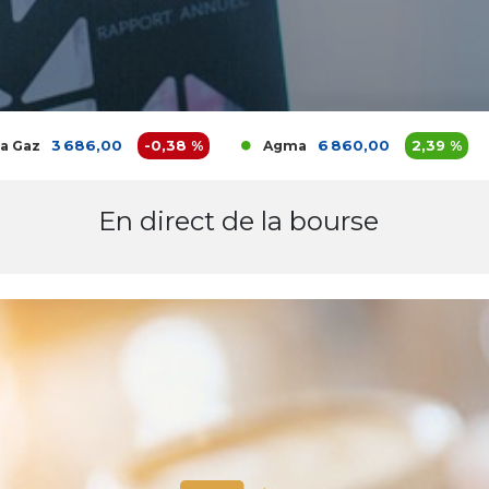
3 686,00
-0,38 %
6 860,00
2,39 %
Agma
Akd
En direct de la bourse