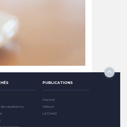
HÉS
PUBLICATIONS
Marché
 de casablanca
Valeurs
ns
Le Direct
s
es premières