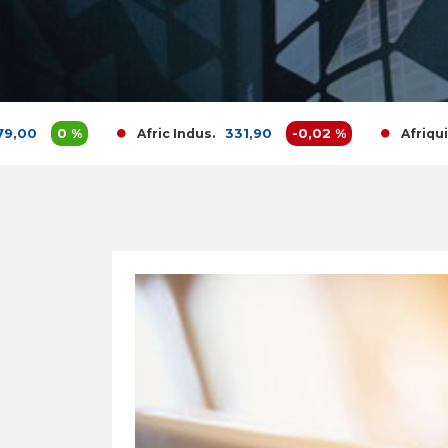
0 %
331,90
-0,02 %
Afric Indus.
Afriquia Gaz