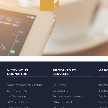
MIEUX NOUS
PRODUITS ET
MARC
CONNAITRE
SERVICES
Appartenance au Groupe
Courtage
Indices
Bank Of Africa
Dépositaire
Bourse
LM Brokerage
Services aux émetteurs
Optio
BKB en chiffres
Offre bundled
Devise
Faits marquants
OPCVM
Matièr