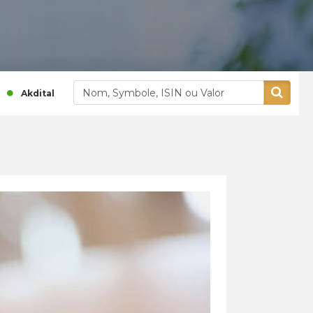
1 155,00
1,32 %
380,00
0,8 %
ital
Alliances