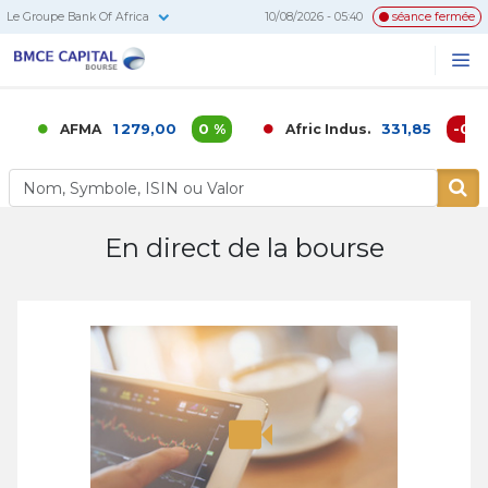
Le Groupe Bank Of Africa
10/08/2026 - 05:40
séance fermée
BMCE
Me
Recherc
Capital
Bourse
1 279,00
0 %
331,85
-0,02
AFMA
Afric Indus.
En direct de la bourse