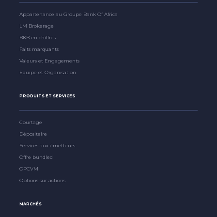
Appartenance au Groupe Bank Of Africa
LM Brokerage
BKB en chiffres
Faits marquants
Valeurs et Engagements
Equipe et Organisation
PRODUITS ET SERVICES
Courtage
Dépositaire
Services aux émetteurs
Offre bundled
OPCVM
Options sur actions
MARCHÉS