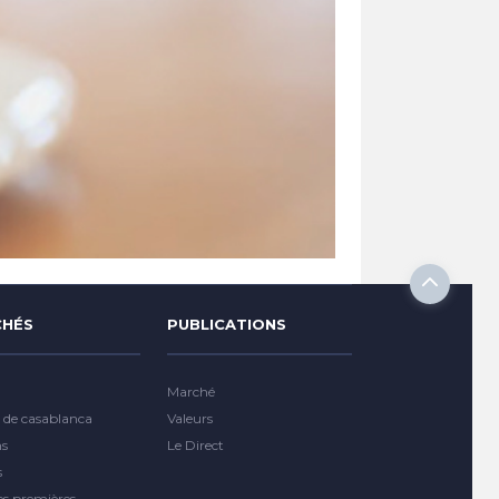
HÉS
PUBLICATIONS
Marché
 de casablanca
Valeurs
ns
Le Direct
s
es premières