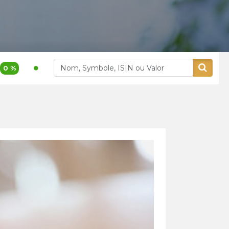
1 200,00
3,9 %
400,00
5,26 
Akdital
Alliances