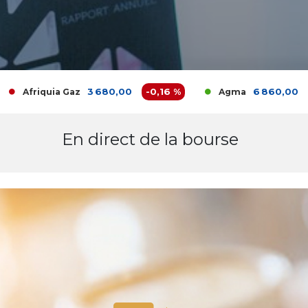
3 680,00
-0,16 %
6 860,00
0 %
iquia Gaz
Agma
En direct de la bourse