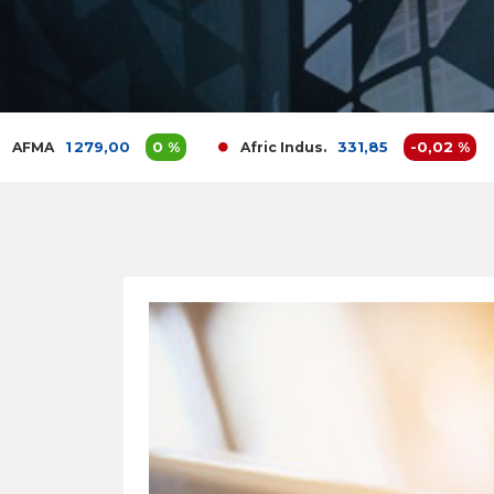
1 279,00
0 %
331,85
-0,02 %
Afric Indus.
Afr