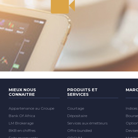
MIEUX NOUS
PRODUITS ET
MARC
CONNAITRE
SERVICES
Appartenance au Groupe
Courtage
Indices
Bank Of Africa
Dépositaire
Bourse
LM Brokerage
Services aux émetteurs
Optio
BKB en chiffres
Offre bundled
Devise
Faits marquants
OPCVM
Matièr