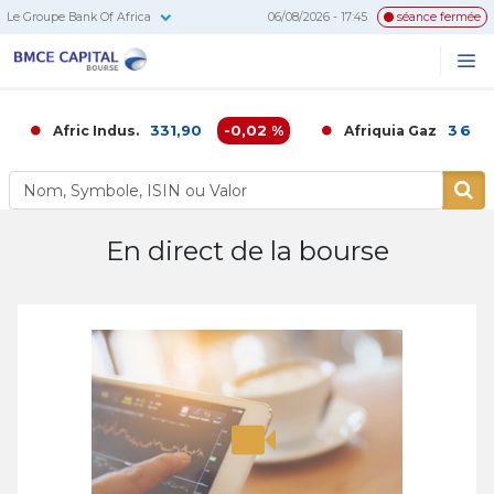
Le Groupe Bank Of Africa
06/08/2026 - 17:45
séance fermée
BMCE
Me
Recherc
Capital
Bourse
331,90
-0,02 %
3 686,
Afric Indus.
Afriquia Gaz
En direct de la bourse