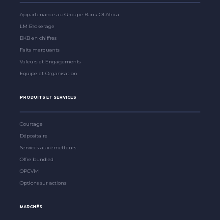
Appartenance au Groupe Bank Of Africa
LM Brokerage
BKB en chiffres
Faits marquants
Valeurs et Engagements
Equipe et Organisation
PRODUITS ET SERVICES
Courtage
Dépositaire
Services aux émetteurs
Offre bundled
OPCVM
Options sur actions
MARCHÉS