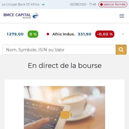
Le Groupe Bank Of Africa
06/08/2026 - 17:48
séance fermée
BMCE
Me
Recherc
Capital
Bourse
1 279,00
0 %
331,90
-0,02 %
Afric Indus.
Af
En direct de la bourse