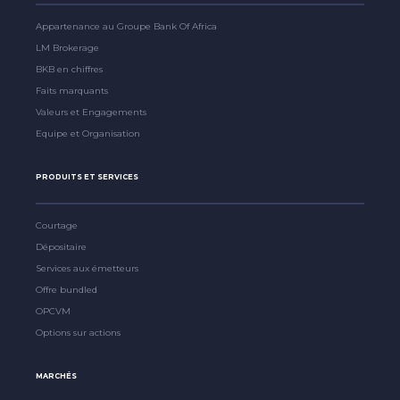
Appartenance au Groupe Bank Of Africa
LM Brokerage
BKB en chiffres
Faits marquants
Valeurs et Engagements
Equipe et Organisation
PRODUITS ET SERVICES
Courtage
Dépositaire
Services aux émetteurs
Offre bundled
OPCVM
Options sur actions
MARCHÉS