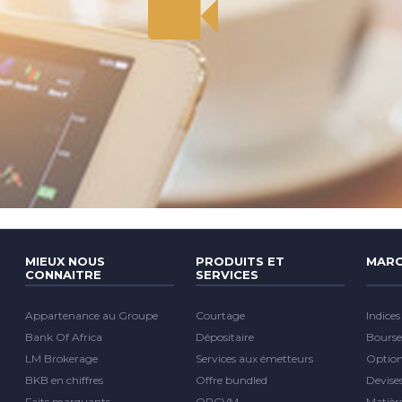
MIEUX NOUS
PRODUITS ET
MARC
CONNAITRE
SERVICES
Appartenance au Groupe
Courtage
Indices
Bank Of Africa
Dépositaire
Bourse
LM Brokerage
Services aux émetteurs
Optio
BKB en chiffres
Offre bundled
Devise
Faits marquants
OPCVM
Matièr