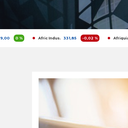
0 %
331,85
-0,02 %
Afric Indus.
Afriquia Gaz