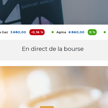
3 680,00
-0,16 %
6 860,00
0 %
Agma
Akdital
En direct de la bourse