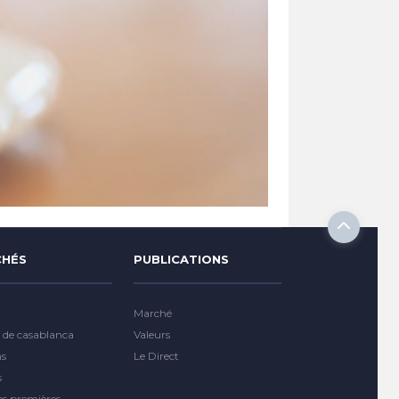
HÉS
PUBLICATIONS
Marché
 de casablanca
Valeurs
ns
Le Direct
s
es premières