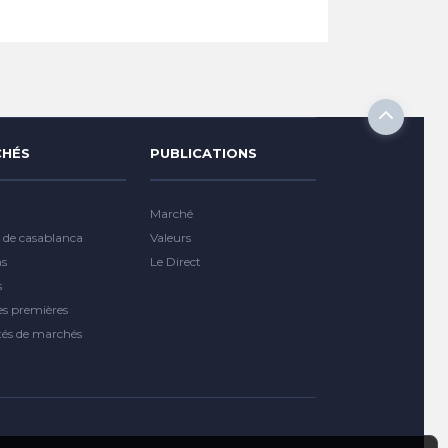
HÉS
PUBLICATIONS
Marché
 de casablanca
Valeurs
ns
Le Direct
s
es premières
tés de marchés