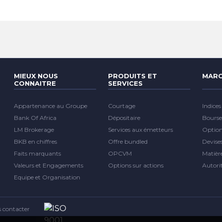
MIEUX NOUS
PRODUITS ET
MARC
CONNAITRE
SERVICES
Appartenance au Groupe
Courtage
Indices
Bank Of Africa
Dépositaire
Bourse
LM Brokerage
Services aux émetteurs
Optio
BKB en chiffres
Offre bundled
Devise
Faits marquants
OPCVM
Matièr
Valeurs et Engagements
Options sur actions
Autori
Equipe et Organisation
 contacter