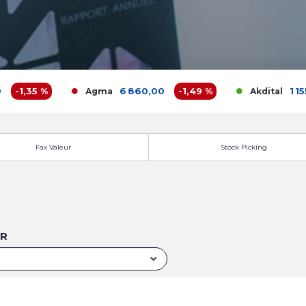
1,35 %
6 860,00
-1,49 %
1 155,00
Agma
Akdital
Fax Valeur
Stock Picking
UR