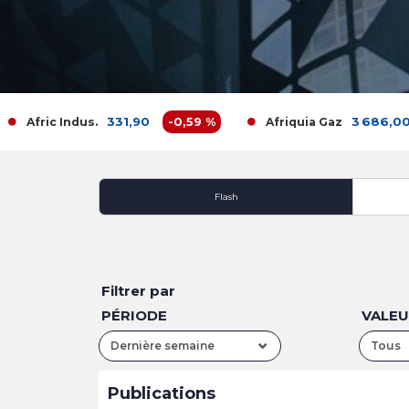
331,90
-0,59 %
3 686,00
-
Afric Indus.
Afriquia Gaz
Flash
Filtrer par
PÉRIODE
VALE
Dernière semaine
Tous
Publications