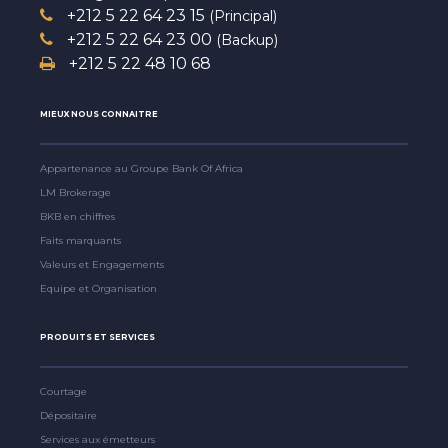
+212 5 22 64 23 15
(Principal)
+212 5 22 64 23 00
(Backup)
+212 5 22 48 10 68
MIEUX NOUS CONNAITRE
Appartenance au Groupe Bank Of Africa
LM Brokerage
BKB en chiffres
Faits marquants
Valeurs et Engagements
Equipe et Organisation
PRODUITS ET SERVICES
Courtage
Dépositaire
Services aux émetteurs