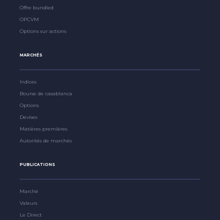
Offre bundled
OPCVM
Options sur actions
MARCHÉS
Indices
Bourse de casablanca
Options
Devises
Matières premières
Autorités de marchés
PUBLICATIONS
Marché
Valeurs
Le Direct