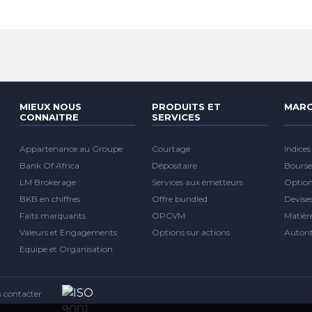
MIEUX NOUS
PRODUITS ET
MARC
CONNAITRE
SERVICES
Appartenance au Groupe
Courtage
Indices
Bank Of Africa
Dépositaire
Bourse
LM Brokerage
Services aux émetteurs
Optio
BKB en chiffres
Offre bundled
Devise
Faits marquants
OPCVM
Matièr
Valeurs et Engagements
Options sur actions
Autori
Equipe et Organisation
 contacter