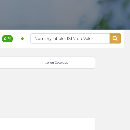
%
1 140,00
0,62 %
377,00
Akdital
Alliances
Initiation Coverage