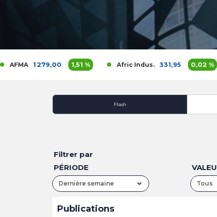
1 279,00
1,51 %
331,95
0,02 %
FMA
Afric Indus.
Flash
Filtrer par
PÉRIODE
VALE
Dernière semaine
Tous
Publications