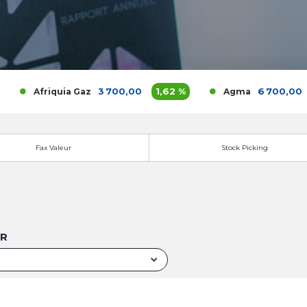
3 700,00
1,62 %
6 700,00
0 
Afriquia Gaz
Agma
Fax Valeur
Stock Picking
UR