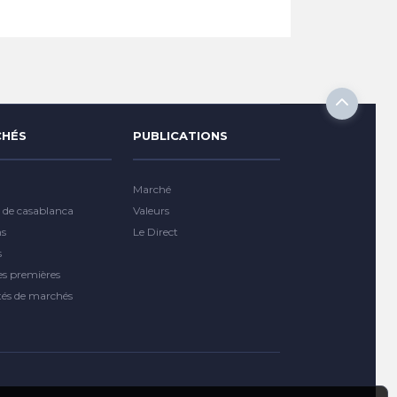
HÉS
PUBLICATIONS
Marché
 de casablanca
Valeurs
ns
Le Direct
s
es premières
tés de marchés