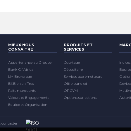
MIEUX NOUS
PRODUITS ET
MARC
CONNAITRE
SERVICES
Appartenance au Groupe
Courtage
Indices
Bank Of Africa
Dépositaire
Bourse
LM Brokerage
Services aux émetteurs
Optio
BKB en chiffres
Offre bundled
Devise
Faits marquants
OPCVM
Matièr
Valeurs et Engagements
Options sur actions
Autori
Equipe et Organisation
 contacter