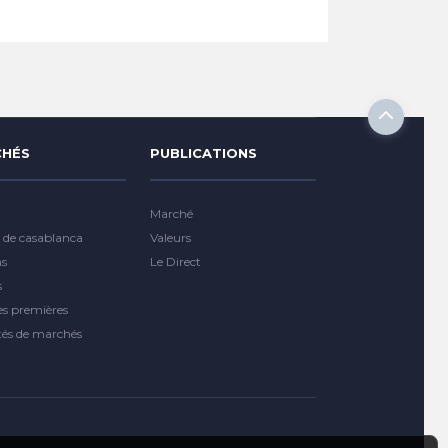
HÉS
PUBLICATIONS
Marché
 de casablanca
Valeurs
ns
Le Direct
s
es premières
tés de marchés