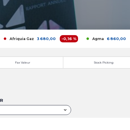
3 680,00
-0,16 %
6 860,00
0 %
Afriquia Gaz
Agma
Fax Valeur
Stock Picking
UR