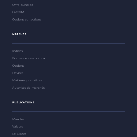
Offre bundled
OPCVM
Options sur actions
MARCHÉS
Indices
Bourse de casablanca
Options
Devises
Matières premières
Autorités de marchés
PUBLICATIONS
Marché
Valeurs
Le Direct