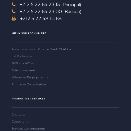
+212 5 22 64 23 15
(Principal)
+212 5 22 64 23 00
(Backup)
+212 5 22 48 10 68
MIEUX NOUS CONNAITRE
Appartenance au Groupe Bank Of Africa
LM Brokerage
BKB en chiffres
Faits marquants
Valeurs et Engagements
Equipe et Organisation
PRODUITS ET SERVICES
Courtage
Dépositaire
Services aux émetteurs