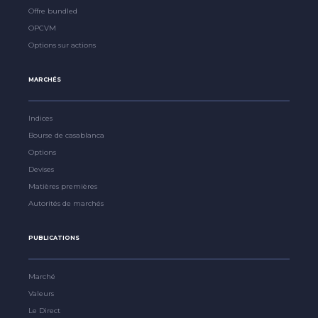
Offre bundled
OPCVM
Options sur actions
MARCHÉS
Indices
Bourse de casablanca
Options
Devises
Matières premières
Autorités de marchés
PUBLICATIONS
Marché
Valeurs
Le Direct