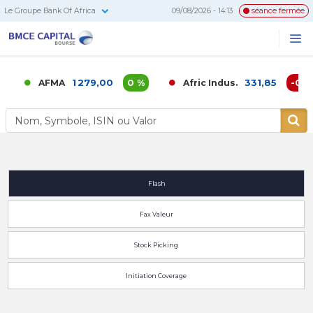
Le Groupe Bank Of Africa
09/08/2026 - 14:13
séance fermée
BMCE
Me
Recherc
Capital
Bourse
1 279,00
0 %
331,85
-0,02
AFMA
Afric Indus.
Flash
Fax Valeur
Stock Picking
Initiation Coverage