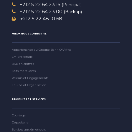
+212 5 22 64 23 15
(Principal)
+212 5 22 64 23 00
(Backup)
+212 5 22 48 10 68
MIEUX NOUS CONNAITRE
Appartenance au Groupe Bank Of Africa
LM Brokerage
BKB en chiffres
Faits marquants
Valeurs et Engagements
Equipe et Organisation
PRODUITS ET SERVICES
Courtage
Dépositaire
Services aux émetteurs