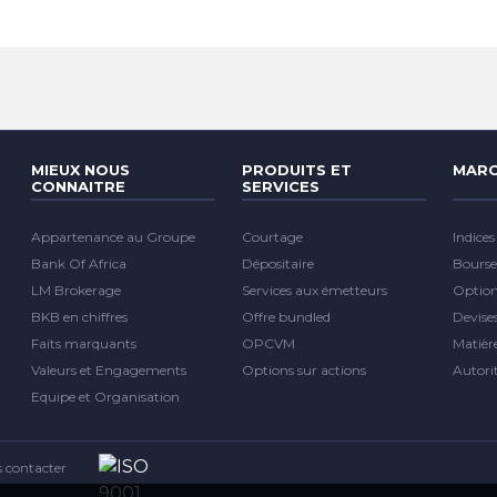
MIEUX NOUS
PRODUITS ET
MARC
CONNAITRE
SERVICES
Appartenance au Groupe
Courtage
Indices
Bank Of Africa
Dépositaire
Bourse
LM Brokerage
Services aux émetteurs
Optio
BKB en chiffres
Offre bundled
Devise
Faits marquants
OPCVM
Matièr
Valeurs et Engagements
Options sur actions
Autori
Equipe et Organisation
 contacter