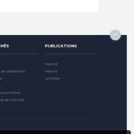
HÉS
PUBLICATIONS
Marché
 de casablanca
Valeurs
ns
Le Direct
s
es premières
tés de marchés