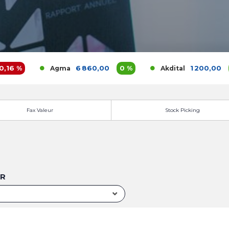
 %
6 860,00
0 %
1 200,00
3,9 
Agma
Akdital
Fax Valeur
Stock Picking
UR