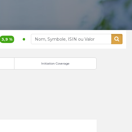
%
400,00
5,26 %
Alliances
Aluminium Maroc
Initiation Coverage