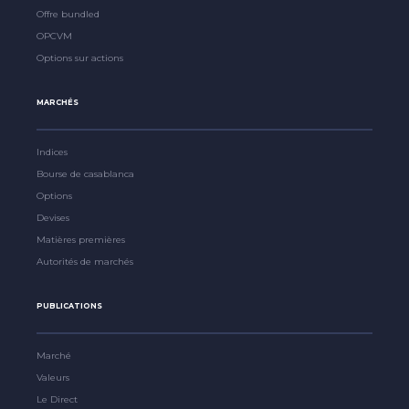
Offre bundled
OPCVM
Options sur actions
MARCHÉS
Indices
Bourse de casablanca
Options
Devises
Matières premières
Autorités de marchés
PUBLICATIONS
Marché
Valeurs
Le Direct