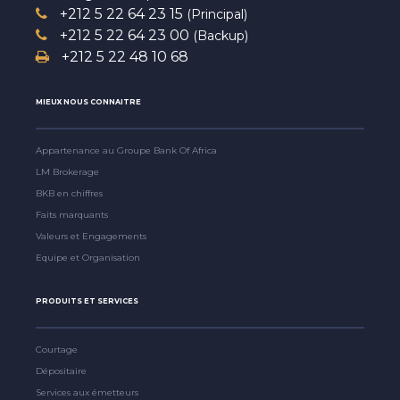
+212 5 22 64 23 15
(Principal)
+212 5 22 64 23 00
(Backup)
+212 5 22 48 10 68
MIEUX NOUS CONNAITRE
Appartenance au Groupe Bank Of Africa
LM Brokerage
BKB en chiffres
Faits marquants
Valeurs et Engagements
Equipe et Organisation
PRODUITS ET SERVICES
Courtage
Dépositaire
Services aux émetteurs