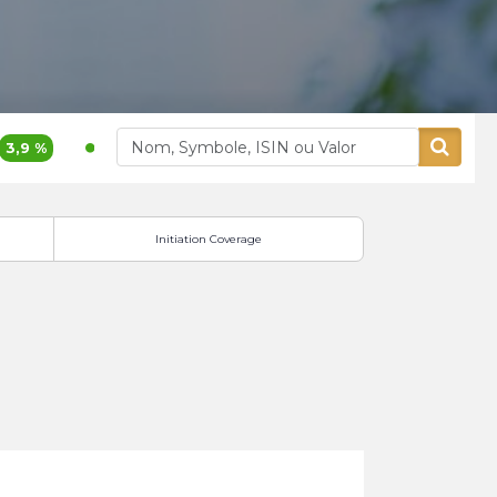
 %
400,00
5,26 %
Alliances
Aluminium Maroc
Initiation Coverage