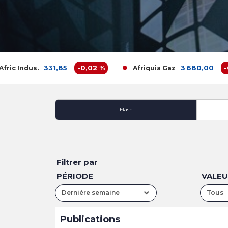
331,85
-0,02 %
3 680,00
-0,16
 Indus.
Afriquia Gaz
Flash
Filtrer par
PÉRIODE
VALE
Dernière semaine
Tous
Publications