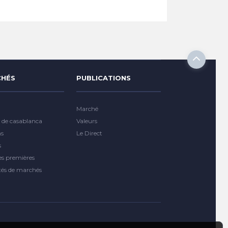
HÉS
PUBLICATIONS
Marché
 de casablanca
Valeurs
ns
Le Direct
s
es premières
tés de marchés