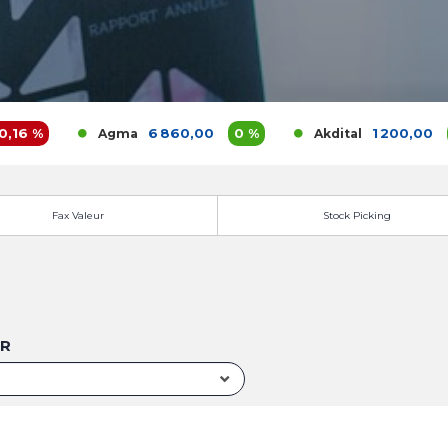
 %
6 860,00
0 %
1 200,00
3,9
Agma
Akdital
Fax Valeur
Stock Picking
UR