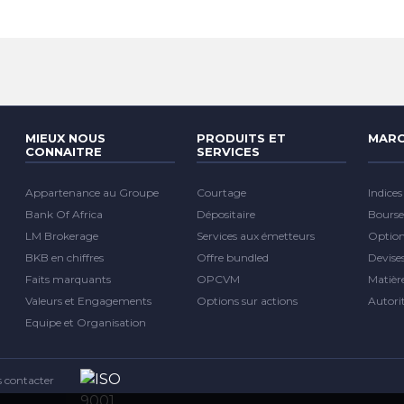
MIEUX NOUS
PRODUITS ET
MARC
CONNAITRE
SERVICES
Appartenance au Groupe
Courtage
Indices
Bank Of Africa
Dépositaire
Bourse
LM Brokerage
Services aux émetteurs
Optio
BKB en chiffres
Offre bundled
Devise
Faits marquants
OPCVM
Matièr
Valeurs et Engagements
Options sur actions
Autori
Equipe et Organisation
 contacter