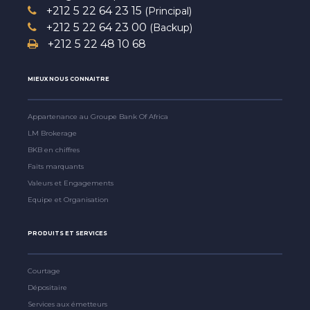
+212 5 22 64 23 15
(Principal)
+212 5 22 64 23 00
(Backup)
+212 5 22 48 10 68
MIEUX NOUS CONNAITRE
Appartenance au Groupe Bank Of Africa
LM Brokerage
BKB en chiffres
Faits marquants
Valeurs et Engagements
Equipe et Organisation
PRODUITS ET SERVICES
Courtage
Dépositaire
Services aux émetteurs