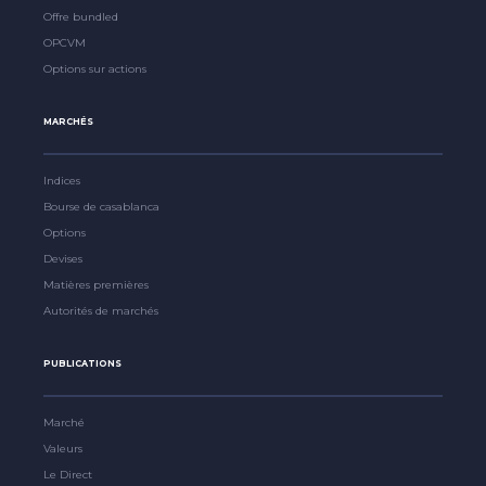
Offre bundled
OPCVM
Options sur actions
MARCHÉS
Indices
Bourse de casablanca
Options
Devises
Matières premières
Autorités de marchés
PUBLICATIONS
Marché
Valeurs
Le Direct