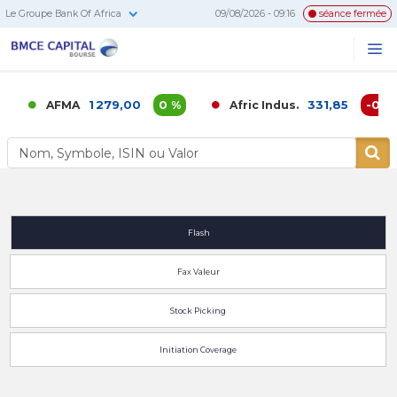
Le Groupe Bank Of Africa
09/08/2026 - 09:16
séance fermée
BMCE
Me
Recherc
Capital
Bourse
1 279,00
0 %
331,85
-0,02
AFMA
Afric Indus.
Flash
Fax Valeur
Stock Picking
Initiation Coverage