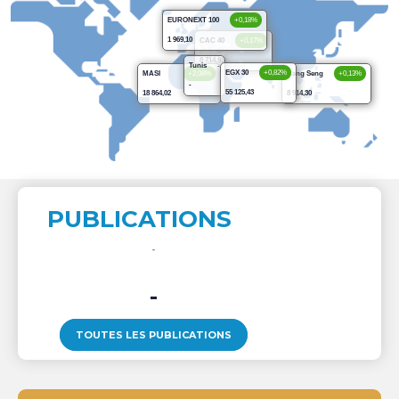
EURONEXT 100
+0,18%
1 969,10
CAC 40
+0,17%
8 714,93
Tunis
-
EGX 30
+0,82%
MASI
+2,08%
Hang Seng
+0,13%
-
55 125,43
18 864,02
8 914,30
PUBLICATIONS
-
TOUTES LES PUBLICATIONS