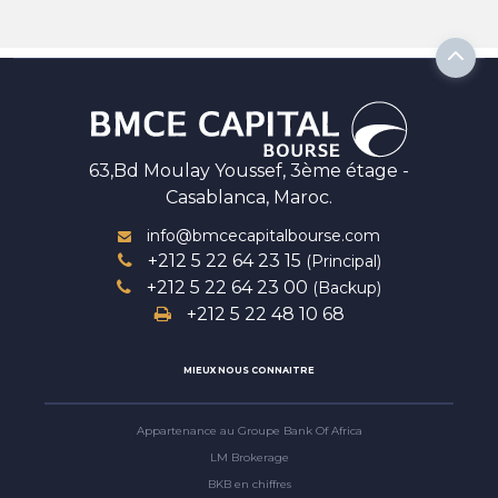
63,Bd Moulay Youssef, 3ème étage -
Casablanca, Maroc.
info@bmcecapitalbourse.com
+212 5 22 64 23 15
(Principal)
+212 5 22 64 23 00
(Backup)
+212 5 22 48 10 68
MIEUX NOUS CONNAITRE
Appartenance au Groupe Bank Of Africa
LM Brokerage
BKB en chiffres