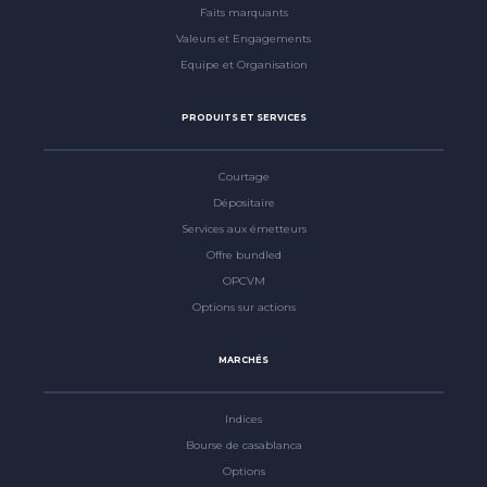
Faits marquants
Valeurs et Engagements
Equipe et Organisation
PRODUITS ET SERVICES
Courtage
Dépositaire
Services aux émetteurs
Offre bundled
OPCVM
Options sur actions
MARCHÉS
Indices
Bourse de casablanca
Options