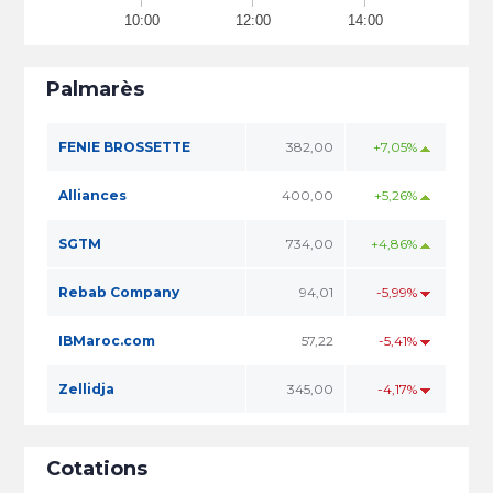
10:00
12:00
14:00
Palmarès
FENIE BROSSETTE
382,00
+7,05%
Alliances
400,00
+5,26%
SGTM
734,00
+4,86%
Rebab Company
94,01
-5,99%
IBMaroc.com
57,22
-5,41%
Zellidja
345,00
-4,17%
Cotations