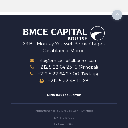
63,Bd Moulay Youssef, 3ème étage -
Casablanca, Maroc.
info@bmcecapitalbourse.com
+212 5 22 64 23 15
(Principal)
+212 5 22 64 23 00
(Backup)
+212 5 22 48 10 68
MIEUX NOUS CONNAITRE
Appartenance au Groupe Bank Of Africa
LM Brokerage
BKB en chiffres