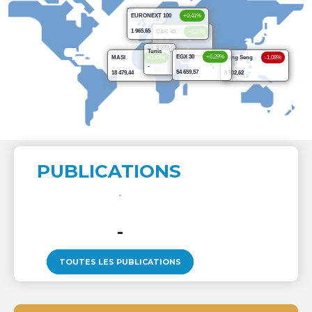
EURONEXT 100
+0,41%
1 965,65
CAC 40
+0,35%
8 699,71
Tunis
-
EGX 30
+0,29%
MASI
+0,82%
Hang Seng
-1,08%
-
54 659,57
18 479,44
8 902,62
PUBLICATIONS
-
TOUTES LES PUBLICATIONS