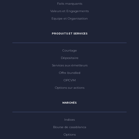
Faits marquants
Valeurs et Engagements
Equipe et Organisation
PRODUITS ET SERVICES
Courtage
Dépositaire
Services aux émetteurs
Offre bundled
OPCVM
Options sur actions
MARCHÉS
Indices
Bourse de casablanca
Options