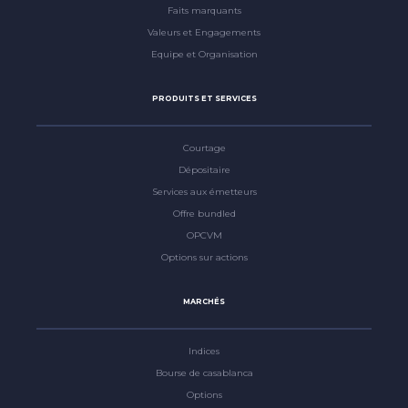
Faits marquants
Valeurs et Engagements
Equipe et Organisation
PRODUITS ET SERVICES
Courtage
Dépositaire
Services aux émetteurs
Offre bundled
OPCVM
Options sur actions
MARCHÉS
Indices
Bourse de casablanca
Options