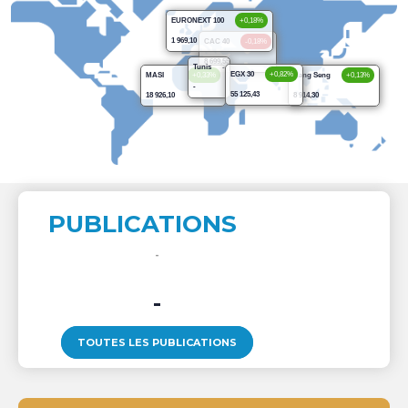
EURONEXT 100
+0,18%
1 969,10
CAC 40
-0,18%
8 699,55
Tunis
-
EGX 30
+0,82%
MASI
+0,33%
Hang Seng
+0,13%
-
55 125,43
18 926,10
8 914,30
PUBLICATIONS
-
TOUTES LES PUBLICATIONS