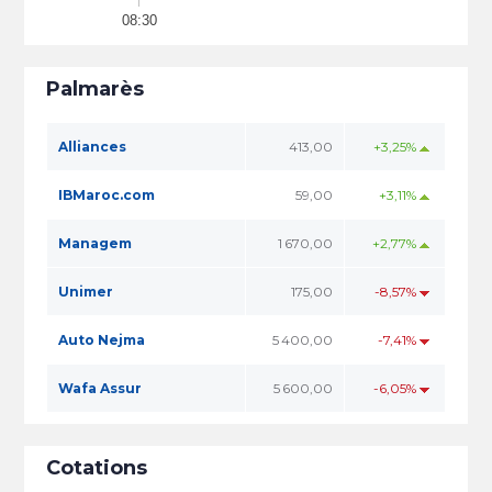
08:30
Palmarès
Alliances
413,00
+3,25%
IBMaroc.com
59,00
+3,11%
Managem
1 670,00
+2,77%
Unimer
175,00
-8,57%
Auto Nejma
5 400,00
-7,41%
Wafa Assur
5 600,00
-6,05%
Cotations