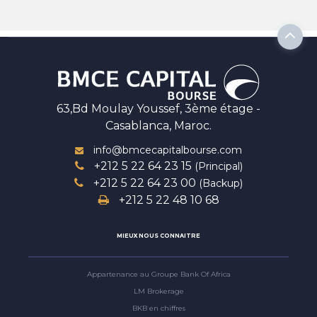
63,Bd Moulay Youssef, 3ème étage -
Casablanca, Maroc.
info@bmcecapitalbourse.com
+212 5 22 64 23 15
(Principal)
+212 5 22 64 23 00
(Backup)
+212 5 22 48 10 68
MIEUX NOUS CONNAITRE
Appartenance au Groupe Bank Of Africa
LM Brokerage
BKB en chiffres