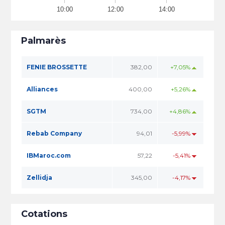
10:00
12:00
14:00
Palmarès
FENIE BROSSETTE
382,00
+7,05%
Alliances
400,00
+5,26%
SGTM
734,00
+4,86%
Rebab Company
94,01
-5,99%
IBMaroc.com
57,22
-5,41%
Zellidja
345,00
-4,17%
Cotations