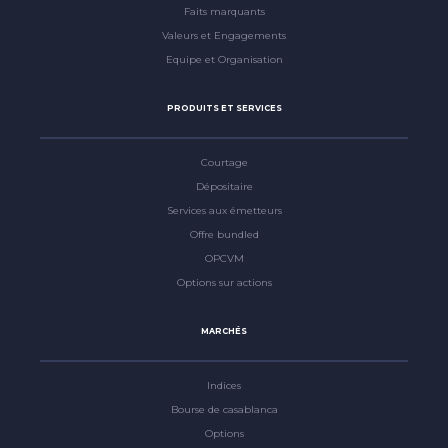
Faits marquants
Valeurs et Engagements
Equipe et Organisation
PRODUITS ET SERVICES
Courtage
Dépositaire
Services aux émetteurs
Offre bundled
OPCVM
Options sur actions
MARCHÉS
Indices
Bourse de casablanca
Options