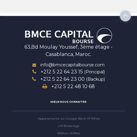
63,Bd Moulay Youssef, 3ème étage -
Casablanca, Maroc.
info@bmcecapitalbourse.com
+212 5 22 64 23 15
(Principal)
+212 5 22 64 23 00
(Backup)
+212 5 22 48 10 68
MIEUX NOUS CONNAITRE
Appartenance au Groupe Bank Of Africa
LM Brokerage
BKB en chiffres