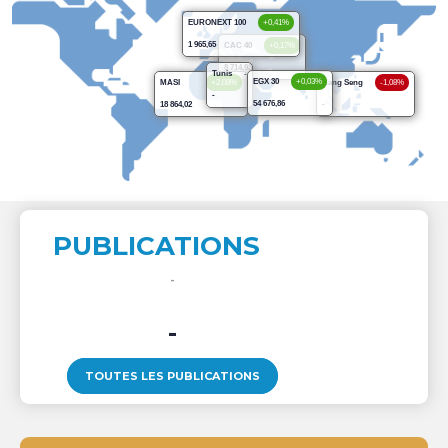
EURONEXT 100
+0,41%
1 965,65
CAC 40
+0,17%
8 714,93
Tunis
-
EGX 30
+0,03%
MASI
+2,08%
Hang Seng
-1,08%
-
54 676,86
18 864,02
-
PUBLICATIONS
-
TOUTES LES PUBLICATIONS