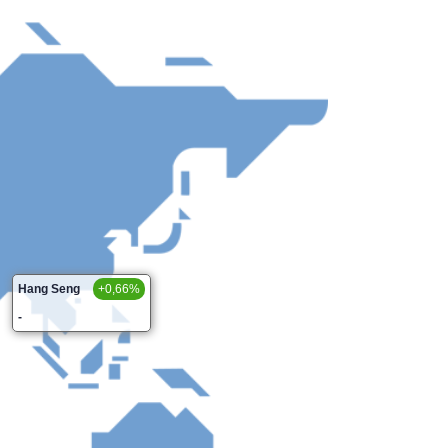
Hang Seng
+0,66%
-