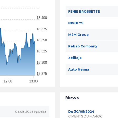
FENIE BROSSETTE
18 400
INVOLYS
18 375
M2M Group
18 350
Rebab Company
18 325
Zellidja
18 300
Auto Nejma
18 275
12:00
13:00
News
06.08.2026 14:06:33
Du 30/05/2024
CIMENTS DU MAROC