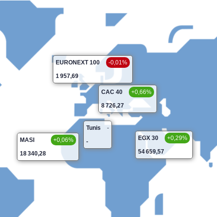
EURONEXT 100
-0,01%
1 957,69
CAC 40
+0,66%
8 726,27
Tunis
-
EGX 30
+0,29%
MASI
+0,06%
-
54 659,57
18 340,28