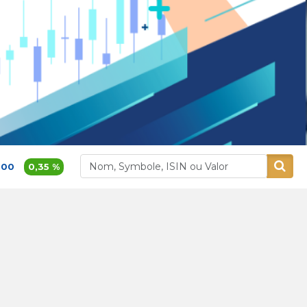
t sur le marché boursier
0,35 %
375,30
-0,45 %
Alliances
Aluminium Ma