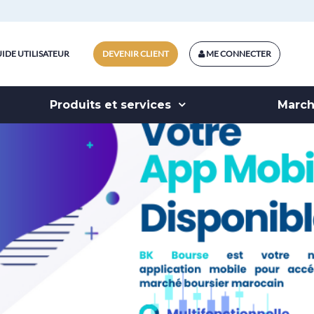
IDE UTILISATEUR
DEVENIR CLIENT
ME CONNECTER
Produits et services
Marc
AL BOT
dédié à l’intermédiation boursière ! Ce service gratui
apital Bourse est un agent conversationnel vous perm