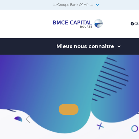
Le Groupe Bank Of Africa
BMCE
GU
Capital
Bourse
Mieux nous connaitre
BK FINANCI
Previous
Le premier chatbot de la place 
réservé aux clients de BMCE C