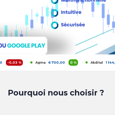
des informations clés sur votre portefeuille actions e
B pour obtenir votre accès
0,03 %
6 700,00
0 %
1 144,00
Agma
Akdital
Pourquoi nous choisir ?