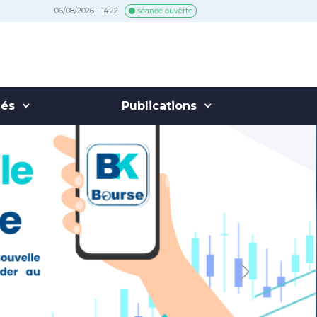
06/08/2026 - 14:22
séance ouverte
hés
Publications
Next
t, innovant et exclusivement
ettant de recevoir directement