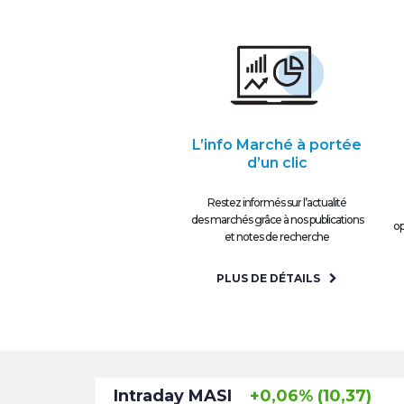
L’info Marché à portée
d’un clic
Restez informés sur l’actualité
des marchés grâce à nos publications
op
et notes de recherche
PLUS DE DÉTAILS
Intraday MASI
+0,06% (10,37)