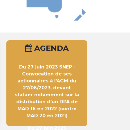
AGENDA
Du 27 juin 2023
SNEP :
Convocation de ses
actionnaires à l’AGM du
27/06/2023, devant
statuer notamment sur la
distribution d’un DPA de
MAD 16 en 2022 (contre
MAD 20 en 2021)
Du 27 juin 2023