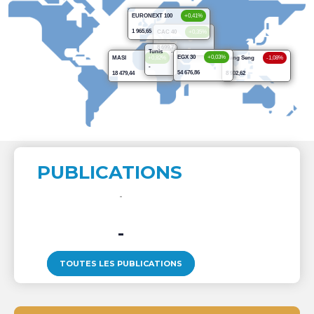
EURONEXT 100
+0,41%
1 965,65
CAC 40
+0,35%
8 699,71
Tunis
-
EGX 30
+0,03%
MASI
+0,82%
Hang Seng
-1,08%
-
54 676,86
18 479,44
8 902,62
PUBLICATIONS
-
TOUTES LES PUBLICATIONS