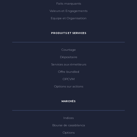
Faits marquants
Valeurs et Engagements
Equipe et Organisation
PRODUITS ET SERVICES
Courtage
Dépositaire
Services aux émetteurs
Offre bundled
OPCVM
Options sur actions
MARCHÉS
Indices
Bourse de casablanca
Options