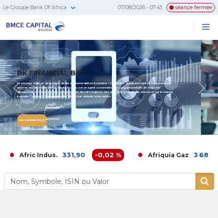
Le Groupe Bank Of Africa
07/08/2026 - 07:43
séance fermée
BMCE
Me
Recherc
Capital
Bourse
EN SAVOIR PLUS
Previous
N
331,90
-0,02 %
3 686,00
-
Afric Indus.
Afriquia Gaz