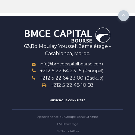
63,Bd Moulay Youssef, 3ème étage -
Casablanca, Maroc.
info@bmcecapitalbourse.com
+212 5 22 64 23 15
(Principal)
+212 5 22 64 23 00
(Backup)
+212 5 22 48 10 68
MIEUX NOUS CONNAITRE
Appartenance au Groupe Bank Of Africa
LM Brokerage
BKB en chiffres