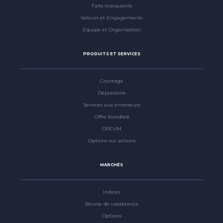
Faits marquants
Valeurs et Engagements
Equipe et Organisation
PRODUITS ET SERVICES
Courtage
Dépositaire
Services aux émetteurs
Offre bundled
OPCVM
Options sur actions
MARCHÉS
Indices
Bourse de casablanca
Options