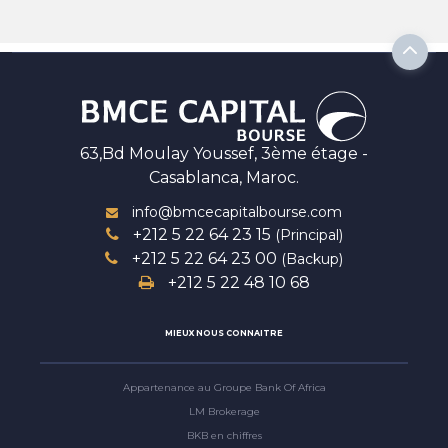
63,Bd Moulay Youssef, 3ème étage -
Casablanca, Maroc.
info@bmcecapitalbourse.com
+212 5 22 64 23 15
(Principal)
+212 5 22 64 23 00
(Backup)
+212 5 22 48 10 68
MIEUX NOUS CONNAITRE
Appartenance au Groupe Bank Of Africa
LM Brokerage
BKB en chiffres