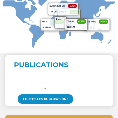
EURONEXT 100
-0,01%
1 957,69
CAC 40
+0,76%
8 735,57
Tunis
-
EGX 30
+0,29%
MASI
+0,82%
Hang Seng
+0,66%
-
54 659,57
18 479,44
-
PUBLICATIONS
-
TOUTES LES PUBLICATIONS