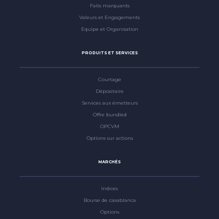
Faits marquants
Valeurs et Engagements
Equipe et Organisation
PRODUITS ET SERVICES
Courtage
Dépositaire
Services aux émetteurs
Offre bundled
OPCVM
Options sur actions
MARCHÉS
Indices
Bourse de casablanca
Options