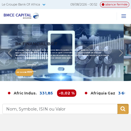
Le Groupe Bank Of Africa
09/08/2026 - 00:52
séance fermée
BMCE
Me
Recherc
Capital
Bourse
EN SAVOIR PLUS
Previous
N
331,85
-0,02 %
3 680,00
Afric Indus.
Afriquia Gaz