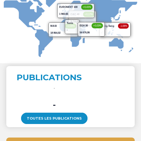
EURONEXT 100
+0,41%
1 965,65
CAC 40
+0,17%
8 714,93
Tunis
-
EGX 30
+0,03%
MASI
+2,08%
Hang Seng
-1,08%
-
54 676,86
18 864,02
-
PUBLICATIONS
-
TOUTES LES PUBLICATIONS