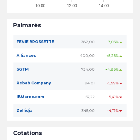
10:00
12:00
14:00
Palmarès
FENIE BROSSETTE
382,00
+7,05%
Alliances
400,00
+5,26%
SGTM
734,00
+4,86%
Rebab Company
94,01
-5,99%
IBMaroc.com
57,22
-5,41%
Zellidja
345,00
-4,17%
Cotations