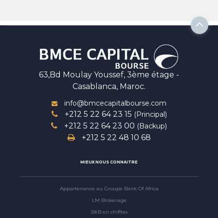
63,Bd Moulay Youssef, 3ème étage -
Casablanca, Maroc.
info@bmcecapitalbourse.com
+212 5 22 64 23 15
(Principal)
+212 5 22 64 23 00
(Backup)
+212 5 22 48 10 68
MIEUX NOUS CONNAITRE
Appartenance au Groupe Bank Of Africa
LM Brokerage
BKB en chiffres