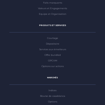
Faits marquants
Valeurs et Engagements
Equipe et Organisation
PRODUITS ET SERVICES
Courtage
Dépositaire
Services aux émetteurs
Offre bundled
OPCVM
Options sur actions
MARCHÉS
Indices
Bourse de casablanca
Options