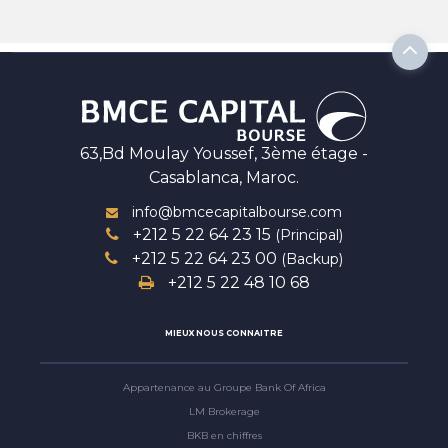
63,Bd Moulay Youssef, 3ème étage -
Casablanca, Maroc.
info@bmcecapitalbourse.com
+212 5 22 64 23 15
(Principal)
+212 5 22 64 23 00
(Backup)
+212 5 22 48 10 68
MIEUX NOUS CONNAITRE
Appartenance au Groupe Bank Of Africa
LM Brokerage
BKB en chiffres