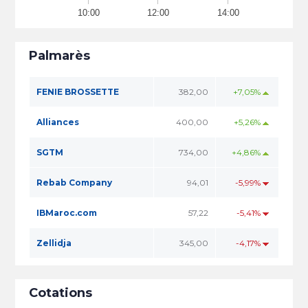
10:00
12:00
14:00
Palmarès
FENIE BROSSETTE
382,00
+7,05%
Alliances
400,00
+5,26%
SGTM
734,00
+4,86%
Rebab Company
94,01
-5,99%
IBMaroc.com
57,22
-5,41%
Zellidja
345,00
-4,17%
Cotations