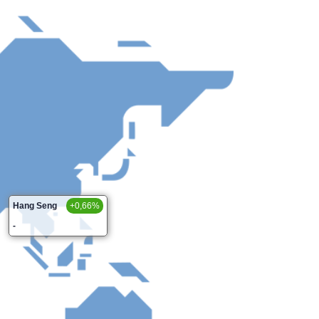
Hang Seng
+0,66%
-