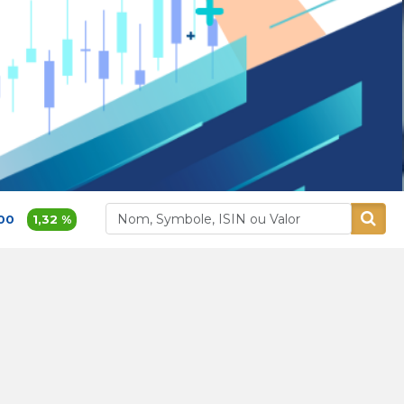
t sur le marché boursier
1,32 %
380,00
0,8 %
Alliances
Aluminium Maro