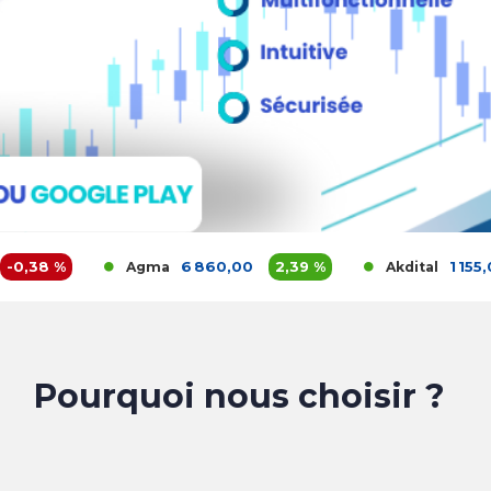
des informations clés sur votre portefeuille actions e
B pour obtenir votre accès
8 %
6 860,00
2,39 %
1 155,00
Agma
Akdital
Pourquoi nous choisir ?