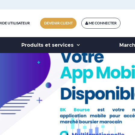
IDE UTILISATEUR
DEVENIR CLIENT
ME CONNECTER
Produits et services
Marc
AL BOT
dédié à l’intermédiation boursière ! Ce service gratui
apital Bourse est un agent conversationnel vous perm