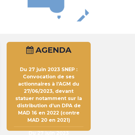
AGENDA
Du 27 juin 2023
SNEP :
Convocation de ses
actionnaires à l’AGM du
27/06/2023, devant
statuer notamment sur la
distribution d’un DPA de
MAD 16 en 2022 (contre
MAD 20 en 2021)
Du 27 juin 2023