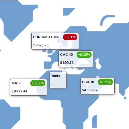
EURONEXT 100
-0,01%
1 957,69
CAC 40
+0,35%
8 699,71
Tunis
-
EGX 30
+0,29%
MASI
+0,82%
-
54 659,57
18 479,44