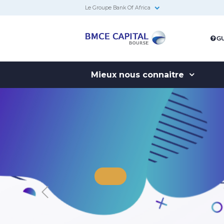
Le Groupe Bank Of Africa
BMCE
GU
Capital
Bourse
Mieux nous connaitre
BK FINANCI
Previous
Le premier chatbot de la place 
réservé aux clients de BMCE C