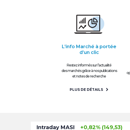
L’info Marché à portée
d’un clic
Restez informés sur l’actualité
des marchés grâce à nos publications
op
et notes de recherche
PLUS DE DÉTAILS
Intraday MASI
+0,82% (149,53)