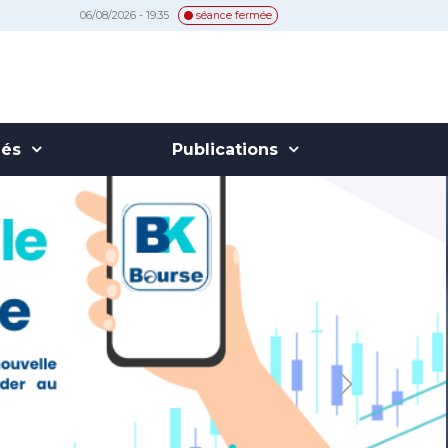
06/08/2026 - 19:35
séance fermée
hés
Publications
Next
t, innovant et exclusivement
ettant de recevoir directement