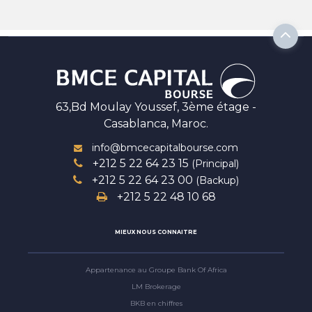
63,Bd Moulay Youssef, 3ème étage -
Casablanca, Maroc.
info@bmcecapitalbourse.com
+212 5 22 64 23 15
(Principal)
+212 5 22 64 23 00
(Backup)
+212 5 22 48 10 68
MIEUX NOUS CONNAITRE
Appartenance au Groupe Bank Of Africa
LM Brokerage
BKB en chiffres