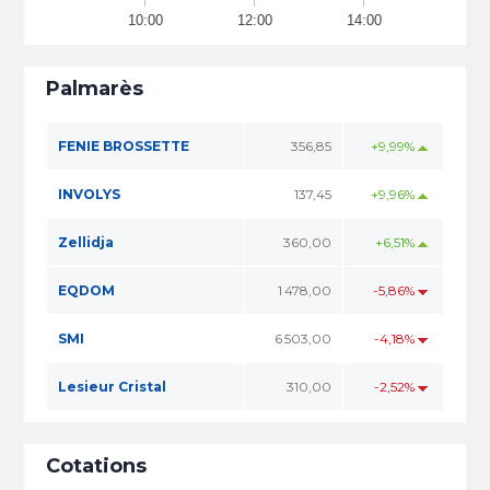
10:00
12:00
14:00
Palmarès
FENIE BROSSETTE
356,85
+9,99%
INVOLYS
137,45
+9,96%
Zellidja
360,00
+6,51%
EQDOM
1 478,00
-5,86%
SMI
6 503,00
-4,18%
Lesieur Cristal
310,00
-2,52%
Cotations