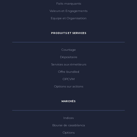
Faits marquants
Valeurs et Engagements
Equipe et Organisation
PRODUITS ET SERVICES
Courtage
Dépositaire
Services aux émetteurs
Offre bundled
OPCVM
Options sur actions
MARCHÉS
Indices
Bourse de casablanca
Options