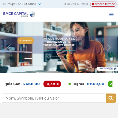
Le Groupe Bank Of Africa
06/08/2026 - 21:00
séance fermée
BMCE
Me
Recherc
Capital
Bourse
Previous
N
3 686,00
-0,38 %
6 860,00
2,39 %
ia Gaz
Agma