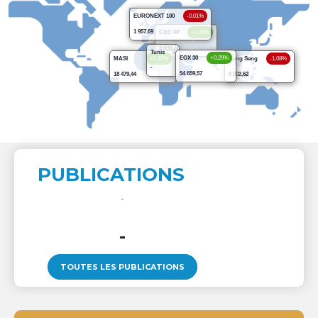
EURONEXT 100
-0,01%
1 957,69
CAC 40
+0,35%
8 699,71
Tunis
-
EGX 30
+0,29%
MASI
+0,82%
Hang Seng
-1,08%
-
54 659,57
18 479,44
8 902,62
PUBLICATIONS
-
TOUTES LES PUBLICATIONS