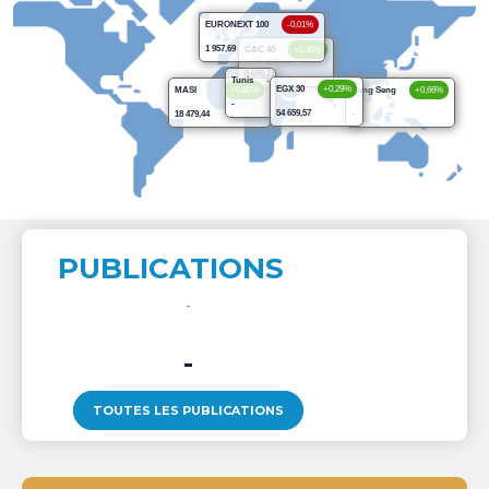
EURONEXT 100
-0,01%
1 957,69
CAC 40
+0,35%
8 699,71
Tunis
-
EGX 30
+0,29%
MASI
+0,82%
Hang Seng
+0,66%
-
54 659,57
18 479,44
-
PUBLICATIONS
-
TOUTES LES PUBLICATIONS