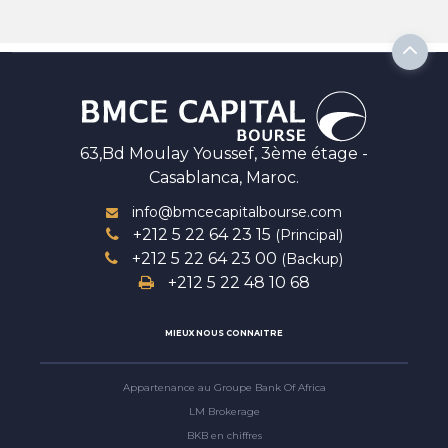
63,Bd Moulay Youssef, 3ème étage -
Casablanca, Maroc.
info@bmcecapitalbourse.com
+212 5 22 64 23 15
(Principal)
+212 5 22 64 23 00
(Backup)
+212 5 22 48 10 68
MIEUX NOUS CONNAITRE
Appartenance au Groupe Bank Of Africa
LM Brokerage
BKB en chiffres