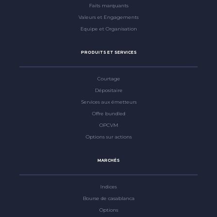
Faits marquants
Valeurs et Engagements
Equipe et Organisation
PRODUITS ET SERVICES
Courtage
Dépositaire
Services aux émetteurs
Offre bundled
OPCVM
Options sur actions
MARCHÉS
Indices
Bourse de casablanca
Options