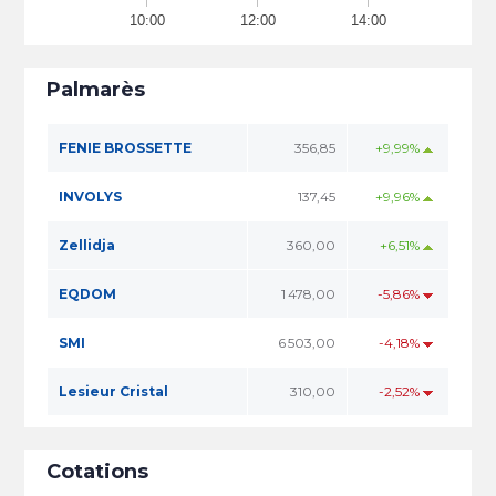
10:00
12:00
14:00
Palmarès
FENIE BROSSETTE
356,85
+9,99%
INVOLYS
137,45
+9,96%
Zellidja
360,00
+6,51%
EQDOM
1 478,00
-5,86%
SMI
6 503,00
-4,18%
Lesieur Cristal
310,00
-2,52%
Cotations