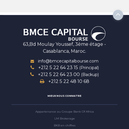
63,Bd Moulay Youssef, 3ème étage -
Casablanca, Maroc.
info@bmcecapitalbourse.com
+212 5 22 64 23 15
(Principal)
+212 5 22 64 23 00
(Backup)
+212 5 22 48 10 68
MIEUX NOUS CONNAITRE
Appartenance au Groupe Bank Of Africa
LM Brokerage
BKB en chiffres