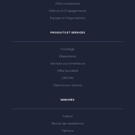
Faits marquants
Valeurs et Engagements
Equipe et Organisation
PRODUITS ET SERVICES
Courtage
Dépositaire
Services aux émetteurs
Offre bundled
OPCVM
Options sur actions
MARCHÉS
Indices
Bourse de casablanca
Options