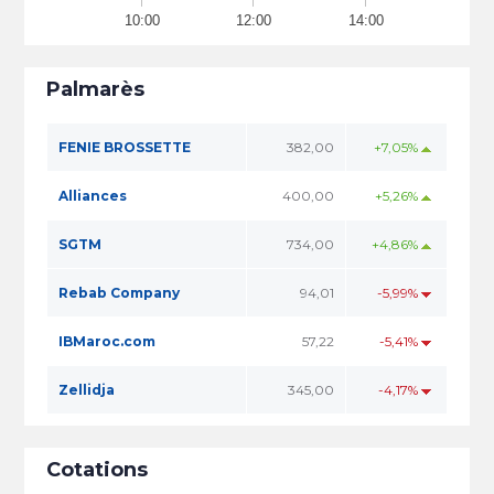
10:00
12:00
14:00
Palmarès
FENIE BROSSETTE
382,00
+7,05%
Alliances
400,00
+5,26%
SGTM
734,00
+4,86%
Rebab Company
94,01
-5,99%
IBMaroc.com
57,22
-5,41%
Zellidja
345,00
-4,17%
Cotations