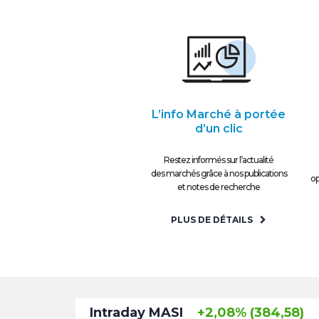
L’info Marché à portée
d’un clic
Restez informés sur l’actualité
des marchés grâce à nos publications
op
et notes de recherche
PLUS DE DÉTAILS
Intraday MASI
+2,08% (384,58)