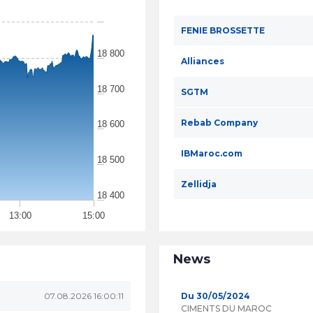
FENIE BROSSETTE
18 800
Alliances
18 700
SGTM
Rebab Company
18 600
IBMaroc.com
18 500
Zellidja
18 400
13:00
15:00
News
07.08.2026 16:00:11
Du 30/05/2024
CIMENTS DU MAROC