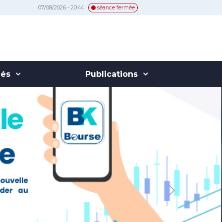
07/08/2026 - 20:44
séance fermée
hés
Publications
Next
t, innovant et exclusivement
ettant de recevoir directement