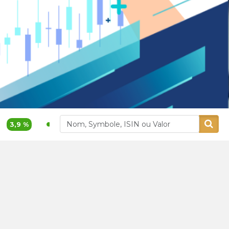
t sur le marché boursier
9 %
400,00
5,26 %
Alliances
Aluminium Maroc