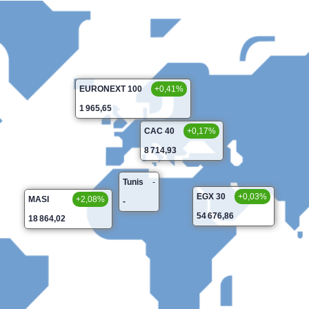
EURONEXT 100
+0,41%
1 965,65
CAC 40
+0,17%
8 714,93
Tunis
-
EGX 30
+0,03%
MASI
+2,08%
-
54 676,86
18 864,02