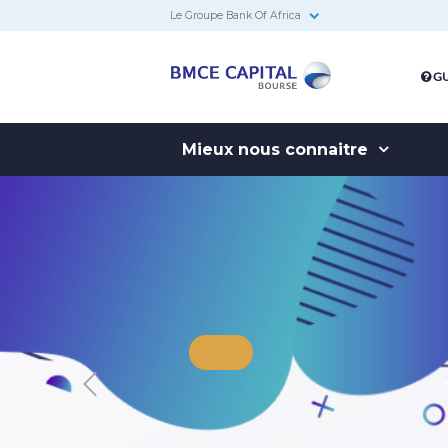
Le Groupe Bank Of Africa
BMCE
GU
Capital
Bourse
Mieux nous connaitre
BK FINANCI
Previous
Le premier chatbot de la place 
réservé aux clients de BMCE C