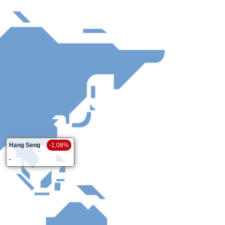
Hang Seng
-1,08%
-