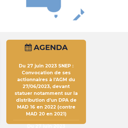
AGENDA
Du 27 juin 2023
SNEP :
Convocation de ses
actionnaires à l’AGM du
27/06/2023, devant
statuer notamment sur la
distribution d’un DPA de
MAD 16 en 2022 (contre
MAD 20 en 2021)
Du 27 juin 2023