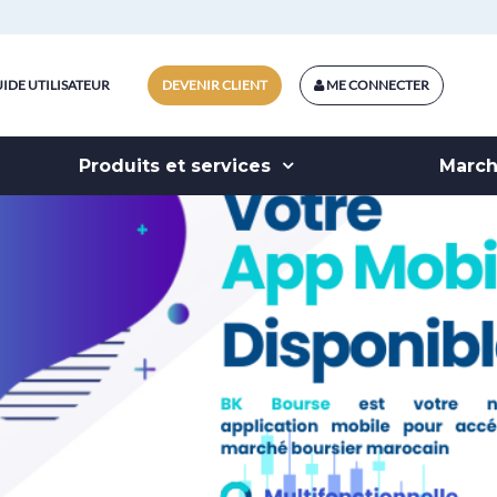
IDE UTILISATEUR
DEVENIR CLIENT
ME CONNECTER
Produits et services
Marc
AL BOT
dédié à l’intermédiation boursière ! Ce service gratui
apital Bourse est un agent conversationnel vous perm