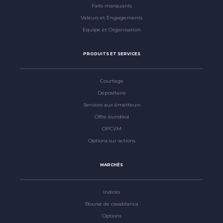
Faits marquants
Valeurs et Engagements
Equipe et Organisation
PRODUITS ET SERVICES
Courtage
Dépositaire
Services aux émetteurs
Offre bundled
OPCVM
Options sur actions
MARCHÉS
Indices
Bourse de casablanca
Options