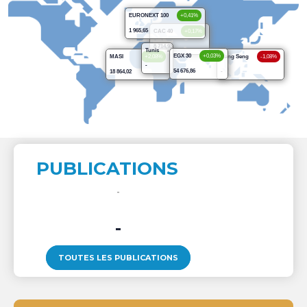
EURONEXT 100
+0,41%
1 965,65
CAC 40
+0,17%
8 714,93
Tunis
-
EGX 30
+0,03%
MASI
+2,08%
Hang Seng
-1,08%
-
54 676,86
18 864,02
-
PUBLICATIONS
-
TOUTES LES PUBLICATIONS