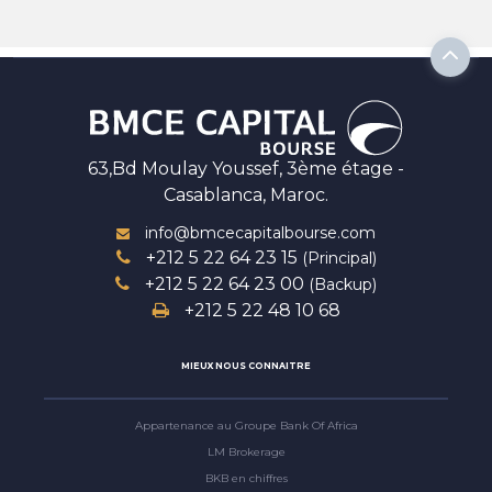
63,Bd Moulay Youssef, 3ème étage -
Casablanca, Maroc.
info@bmcecapitalbourse.com
+212 5 22 64 23 15
(Principal)
+212 5 22 64 23 00
(Backup)
+212 5 22 48 10 68
MIEUX NOUS CONNAITRE
Appartenance au Groupe Bank Of Africa
LM Brokerage
BKB en chiffres