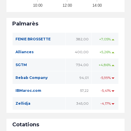
10:00
12:00
14:00
Palmarès
FENIE BROSSETTE
382,00
+7,05%
Alliances
400,00
+5,26%
SGTM
734,00
+4,86%
Rebab Company
94,01
-5,99%
IBMaroc.com
57,22
-5,41%
Zellidja
345,00
-4,17%
Cotations