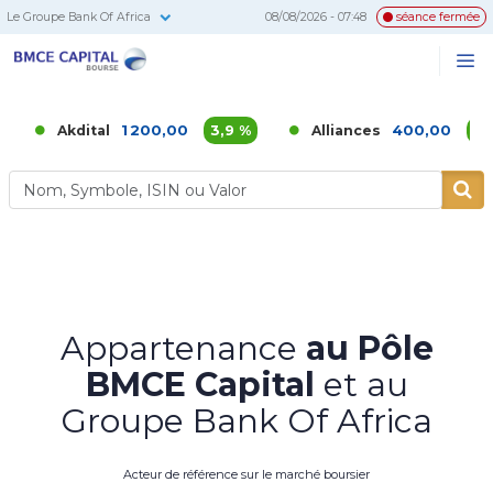
Le Groupe Bank Of Africa
08/08/2026 - 07:48
séance fermée
BMCE
Me
Recherc
Capital
Bourse
1 200,00
3,9 %
400,00
5,26 %
Akdital
Alliances
Appartenance
au Pôle
BMCE Capital
et au
Groupe Bank Of Africa
Acteur de référence sur le marché boursier