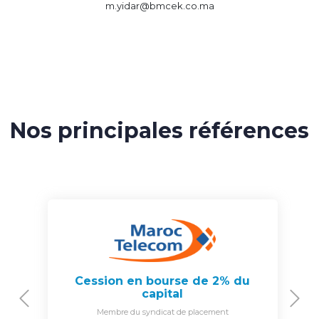
m.yidar@bmcek.co.ma
Nos principales références
Cession en bourse de 2% du
capital
Previous
N
Membre du syndicat de placement