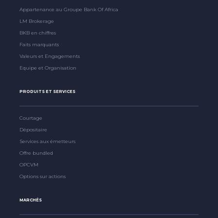
Appartenance au Groupe Bank Of Africa
LM Brokerage
BKB en chiffres
Faits marquants
Valeurs et Engagements
Equipe et Organisation
PRODUITS ET SERVICES
Courtage
Dépositaire
Services aux émetteurs
Offre bundled
OPCVM
Options sur actions
MARCHÉS