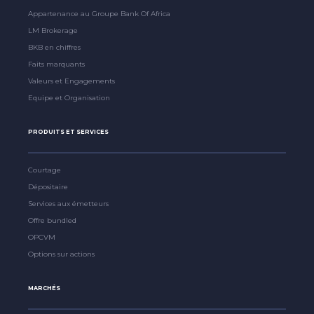
Appartenance au Groupe Bank Of Africa
LM Brokerage
BKB en chiffres
Faits marquants
Valeurs et Engagements
Equipe et Organisation
PRODUITS ET SERVICES
Courtage
Dépositaire
Services aux émetteurs
Offre bundled
OPCVM
Options sur actions
MARCHÉS