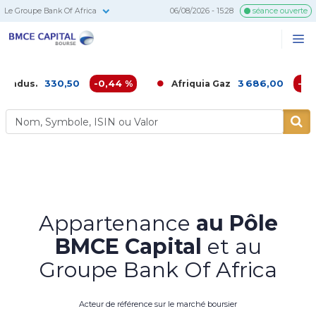
Le Groupe Bank Of Africa
06/08/2026 - 15:28
séance ouverte
BMCE
Me
Recherc
Capital
Bourse
330,50
-0,44 %
3 686,00
-0,38 %
Afriquia Gaz
Appartenance
au Pôle
BMCE Capital
et au
Groupe Bank Of Africa
Acteur de référence sur le marché boursier