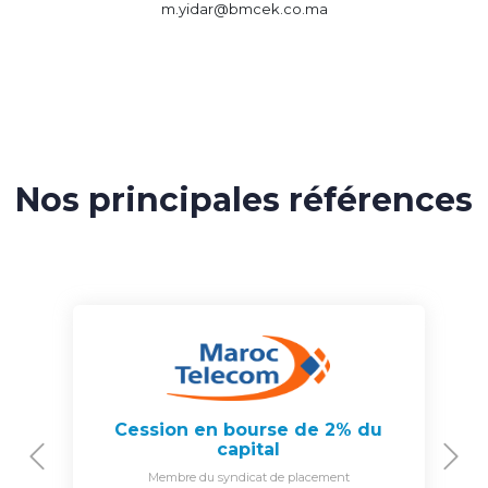
m.yidar@bmcek.co.ma
Nos principales références
Cession en bourse de 2% du
capital
Previous
N
Membre du syndicat de placement