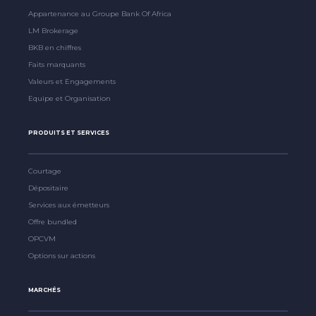
Appartenance au Groupe Bank Of Africa
LM Brokerage
BKB en chiffres
Faits marquants
Valeurs et Engagements
Equipe et Organisation
PRODUITS ET SERVICES
Courtage
Dépositaire
Services aux émetteurs
Offre bundled
OPCVM
Options sur actions
MARCHÉS