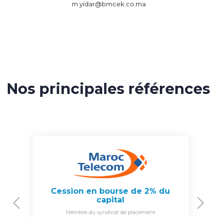
m.yidar@bmcek.co.ma
Nos principales références
Cession en bourse de 2% du
capital
Previous
N
Membre du syndicat de placement