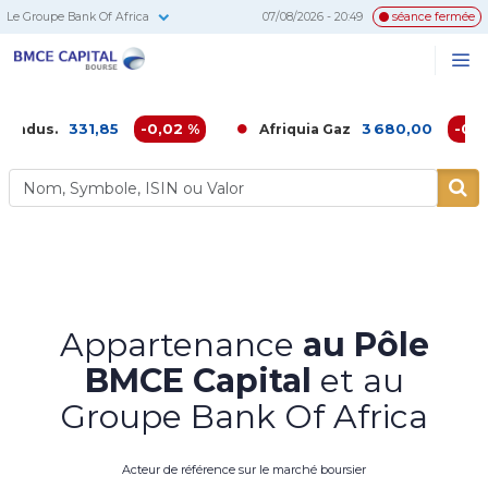
Le Groupe Bank Of Africa
07/08/2026 - 20:49
séance fermée
BMCE
Me
Recherc
Capital
Bourse
331,85
-0,02 %
3 680,00
-0,16 %
Afriquia Gaz
Appartenance
au Pôle
BMCE Capital
et au
Groupe Bank Of Africa
Acteur de référence sur le marché boursier