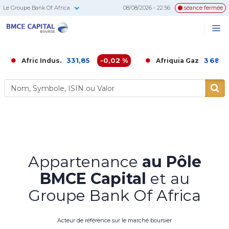
Le Groupe Bank Of Africa
08/08/2026 - 22:56
séance fermée
BMCE
Me
Recherc
Capital
Bourse
331,85
-0,02 %
3 680,00
-0,
ic Indus.
Afriquia Gaz
Appartenance
au Pôle
BMCE Capital
et au
Groupe Bank Of Africa
Acteur de référence sur le marché boursier