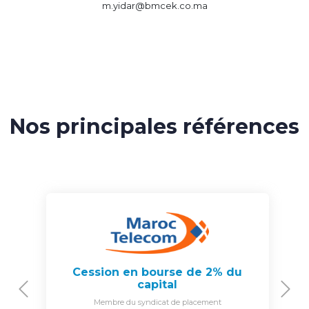
m.yidar@bmcek.co.ma
Nos principales références
Cession en bourse de 2% du
capital
Previous
N
Membre du syndicat de placement