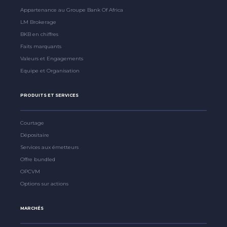
Appartenance au Groupe Bank Of Africa
LM Brokerage
BKB en chiffres
Faits marquants
Valeurs et Engagements
Equipe et Organisation
PRODUITS ET SERVICES
Courtage
Dépositaire
Services aux émetteurs
Offre bundled
OPCVM
Options sur actions
MARCHÉS