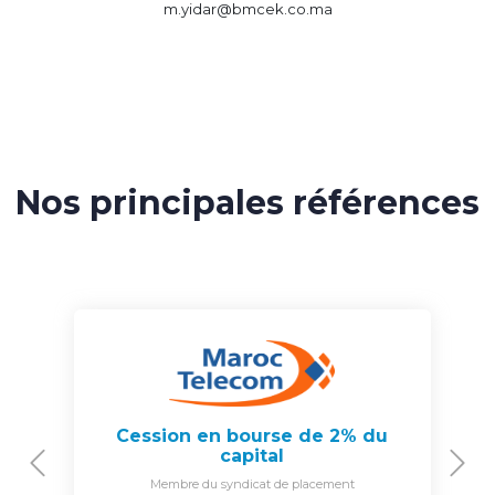
m.yidar@bmcek.co.ma
Nos principales références
Cession en bourse de 2% du
capital
Previous
N
Membre du syndicat de placement