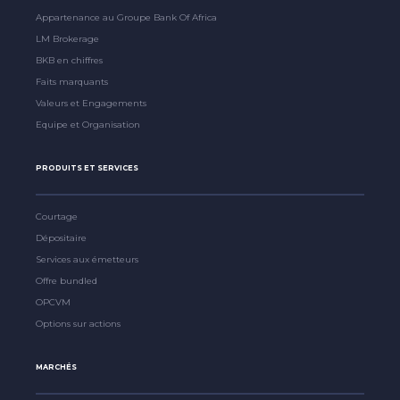
Appartenance au Groupe Bank Of Africa
LM Brokerage
BKB en chiffres
Faits marquants
Valeurs et Engagements
Equipe et Organisation
PRODUITS ET SERVICES
Courtage
Dépositaire
Services aux émetteurs
Offre bundled
OPCVM
Options sur actions
MARCHÉS