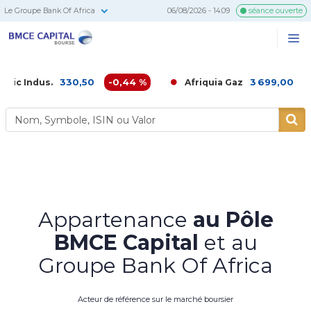
Le Groupe Bank Of Africa
06/08/2026 - 14:09
séance ouverte
BMCE
Me
Recherc
Capital
Bourse
330,50
-0,44 %
3 699,00
-0,03 %
us.
Afriquia Gaz
Appartenance
au Pôle
BMCE Capital
et au
Groupe Bank Of Africa
Acteur de référence sur le marché boursier