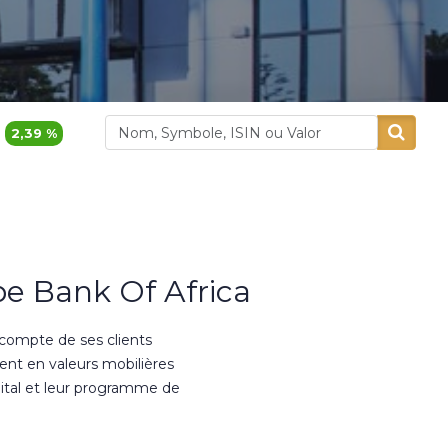
1 155,00
1,32 %
380,00
0,8 %
Akdital
Alliances
e Bank Of Africa
 compte de ses clients
ment en valeurs mobilières
ital et leur programme de