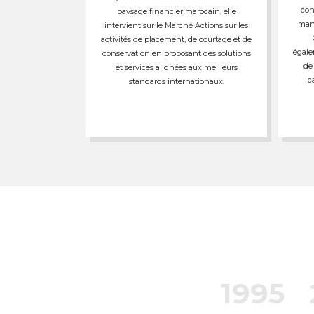
con
paysage financier marocain, elle
mand
intervient sur le Marché Actions sur les
activités de placement, de courtage et de
égale
conservation en proposant des solutions
de
et services alignées aux meilleurs
c
standards internationaux.
1995