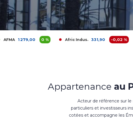
,00
0 %
331,90
-0,02 %
Afric Indus.
Afriquia
Appartenance
au 
Acteur de référence sur le
particuliers et investisseurs i
cotées et accompagne les Émet