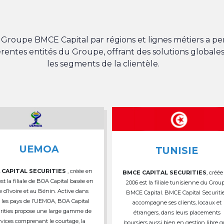
du Groupe BMCE Capital par régions et lignes métiers a 
férentes entités du Groupe, offrant des solutions globales
les segments de la clientèle.
UEMOA
TUNISIE
 CAPITAL SECURITIES
, créée en
BMCE CAPITAL SECURITIES
, créée
est la filiale de BOA Capital basée en
2006 est la filiale tunisienne du Grou
e d’Ivoire et au Bénin. Active dans
BMCE Capital. BMCE Capital Securiti
 les pays de l’UEMOA, BOA Capital
accompagne ses clients, locaux et
rities propose une large gamme de
étrangers, dans leurs placements
rvices comprenant le courtage, la
boursiers aussi bien en gestion libre 