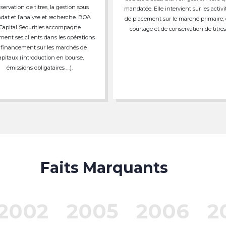
servation de titres, la gestion sous
mandatée. Elle intervient sur les activi
at et l’analyse et recherche. BOA
de placement sur le marché primaire,
Capital Securities accompagne
courtage et de conservation de titres
ment ses clients dans les opérations
 financement sur les marchés de
apitaux (introduction en bourse,
émissions obligataires …).
Faits Marquants
2002
2005
2006
2