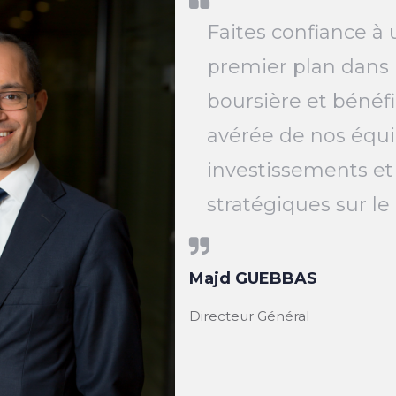
Faites confiance à 
premier plan dans 
boursière et bénéfi
avérée de nos équi
investissements et
stratégiques sur l
Majd GUEBBAS
Directeur Général