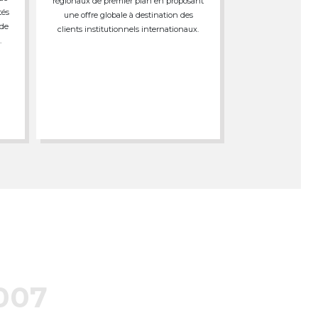
régionaux de premier plan en proposant
tés
une offre globale à destination des
 de
clients institutionnels internationaux.
.
007