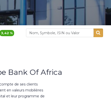
1 740,00
-2,25 %
43
Aluminium Maroc
Aradei Capital
e Bank Of Africa
 compte de ses clients
ment en valeurs mobilières
ital et leur programme de