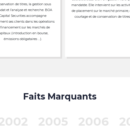
servation de titres, la gestion sous
mandatée. Elle intervient sur les activi
at et l’analyse et recherche. BOA
de placement sur le marché primaire,
Capital Securities accompagne
courtage et de conservation de titres
ment ses clients dans les opérations
 financement sur les marchés de
apitaux (introduction en bourse,
émissions obligataires …).
Faits Marquants
2002
2005
2006
2