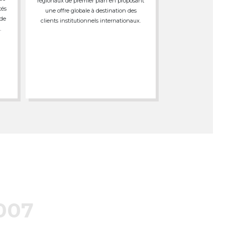
régionaux de premier plan en proposant
tés
une offre globale à destination des
 de
clients institutionnels internationaux.
.
007