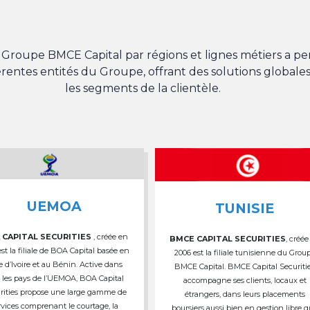
du Groupe BMCE Capital par régions et lignes métiers a 
férentes entités du Groupe, offrant des solutions globales
les segments de la clientèle.
UEMOA
TUNISIE
 CAPITAL SECURITIES
, créée en
BMCE CAPITAL SECURITIES
, créée
est la filiale de BOA Capital basée en
2006 est la filiale tunisienne du Grou
e d’Ivoire et au Bénin. Active dans
BMCE Capital. BMCE Capital Securiti
 les pays de l’UEMOA, BOA Capital
accompagne ses clients, locaux et
rities propose une large gamme de
étrangers, dans leurs placements
rvices comprenant le courtage, la
boursiers aussi bien en gestion libre 