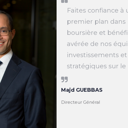
Faites confiance à 
premier plan dans 
boursière et bénéfi
avérée de nos équi
investissements et
stratégiques sur l
Majd GUEBBAS
Directeur Général