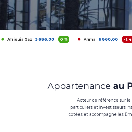
3 686,00
0 %
6 860,00
-1,49 %
az
Agma
Akd
Appartenance
au 
Acteur de référence sur le
particuliers et investisseurs i
cotées et accompagne les Émet