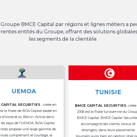
du Groupe BMCE Capital par régions et lignes métiers a 
férentes entités du Groupe, offrant des solutions globales
les segments de la clientèle.
UEMOA
TUNISIE
 CAPITAL SECURITIES
, créée en
BMCE CAPITAL SECURITIES
, créée
est la filiale de BOA Capital basée en
2006 est la filiale tunisienne du Grou
e d’Ivoire et au Bénin. Active dans
BMCE Capital. BMCE Capital Securiti
 les pays de l’UEMOA, BOA Capital
accompagne ses clients, locaux et
rities propose une large gamme de
étrangers, dans leurs placements
rvices comprenant le courtage, la
boursiers aussi bien en gestion libre 