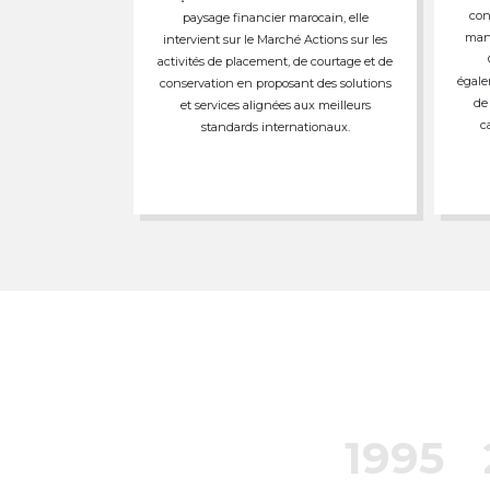
con
paysage financier marocain, elle
mand
intervient sur le Marché Actions sur les
activités de placement, de courtage et de
égale
conservation en proposant des solutions
de
et services alignées aux meilleurs
c
standards internationaux.
1995