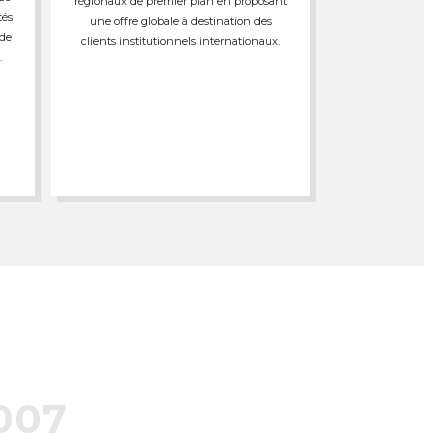
régionaux de premier plan en proposant
tés
une offre globale à destination des
 de
clients institutionnels internationaux.
.
007