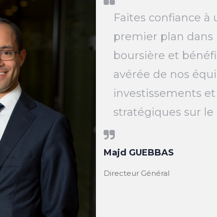
Faites confiance à 
premier plan dans 
boursière et bénéfi
avérée de nos équi
investissements et
stratégiques sur l
Majd GUEBBAS
Directeur Général