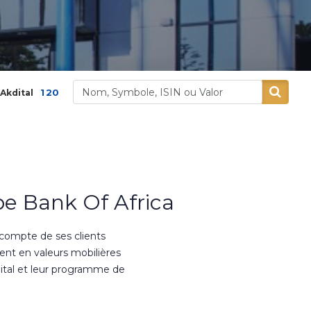
,00
3,9 %
400,00
5,26 %
Alliances
Aluminiu
e Bank Of Africa
 compte de ses clients
ment en valeurs mobilières
ital et leur programme de