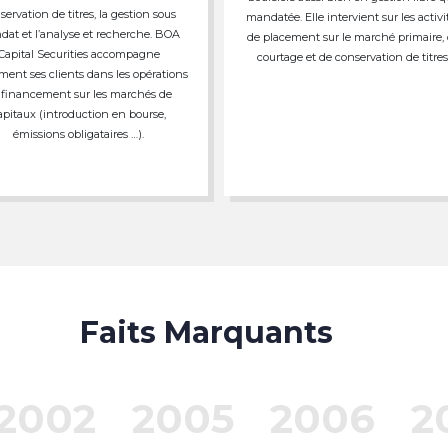
servation de titres, la gestion sous
mandatée. Elle intervient sur les activi
at et l’analyse et recherche. BOA
de placement sur le marché primaire,
Capital Securities accompagne
courtage et de conservation de titres
ment ses clients dans les opérations
 financement sur les marchés de
apitaux (introduction en bourse,
émissions obligataires …).
Faits Marquants
2002
2005
2006
2