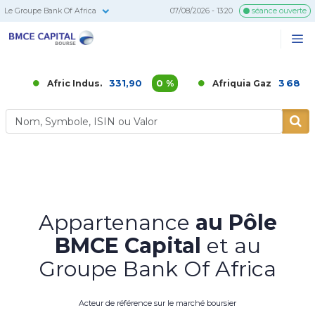
Le Groupe Bank Of Africa
07/08/2026 - 13:20
séance ouverte
BMCE
Me
Recherc
Capital
Bourse
331,90
0 %
3 686,00
0 %
Afric Indus.
Afriquia Gaz
Appartenance
au Pôle
BMCE Capital
et au
Groupe Bank Of Africa
Acteur de référence sur le marché boursier