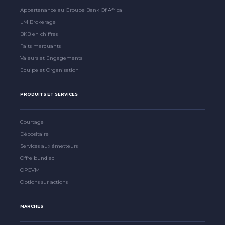
Appartenance au Groupe Bank Of Africa
LM Brokerage
BKB en chiffres
Faits marquants
Valeurs et Engagements
Equipe et Organisation
PRODUITS ET SERVICES
Courtage
Dépositaire
Services aux émetteurs
Offre bundled
OPCVM
Options sur actions
MARCHÉS