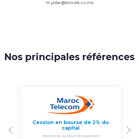
m.yidar@bmcek.co.ma
Nos principales références
Cession en bourse de 2% du
capital
Previous
N
Membre du syndicat de placement