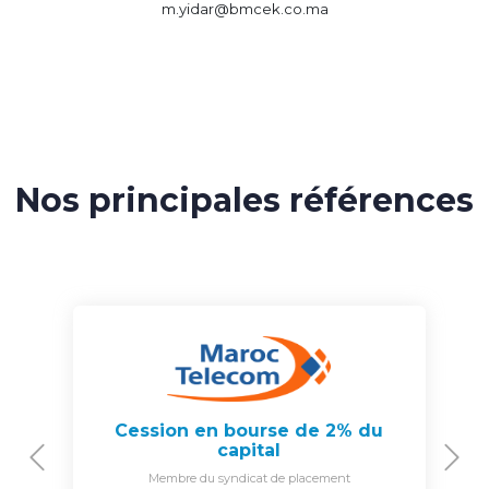
m.yidar@bmcek.co.ma
Nos principales références
Cession en bourse de 2% du
capital
Previous
N
Membre du syndicat de placement