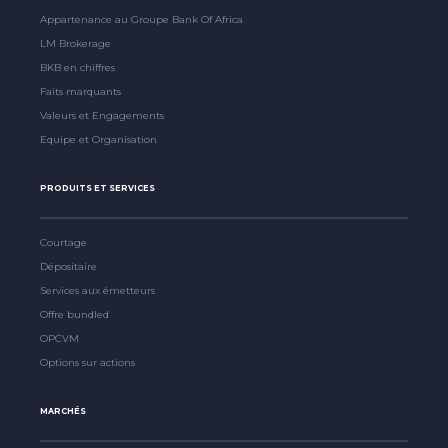
Appartenance au Groupe Bank Of Africa
LM Brokerage
BKB en chiffres
Faits marquants
Valeurs et Engagements
Equipe et Organisation
PRODUITS ET SERVICES
Courtage
Dépositaire
Services aux émetteurs
Offre bundled
OPCVM
Options sur actions
MARCHÉS