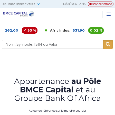
Le Groupe Bank Of Africa
10/08/2026 - 20:15
séance fermée
BMCE
Me
Recherc
Capital
Bourse
,00
-1,33 %
331,90
0,02 %
Afric Indus.
Afriqu
Appartenance
au Pôle
BMCE Capital
et au
Groupe Bank Of Africa
Acteur de référence sur le marché boursier